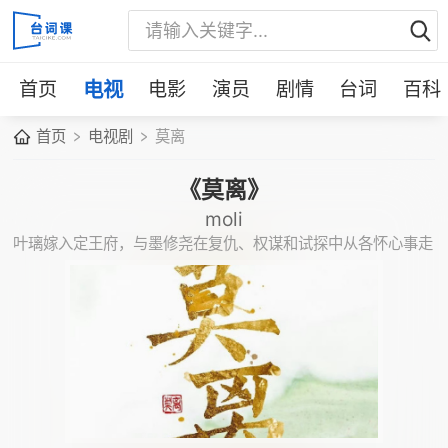
首页
电视
电影
演员
剧情
台词
百科
首页
电视剧
莫离
《莫离》
moli
叶璃嫁入定王府，与墨修尧在复仇、权谋和试探中从各怀心事走
向并肩守护。