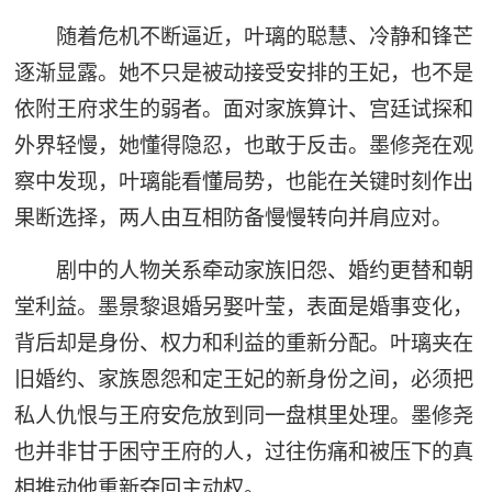
随着危机不断逼近，叶璃的聪慧、冷静和锋芒
逐渐显露。她不只是被动接受安排的王妃，也不是
依附王府求生的弱者。面对家族算计、宫廷试探和
外界轻慢，她懂得隐忍，也敢于反击。墨修尧在观
察中发现，叶璃能看懂局势，也能在关键时刻作出
果断选择，两人由互相防备慢慢转向并肩应对。
剧中的人物关系牵动家族旧怨、婚约更替和朝
堂利益。墨景黎退婚另娶叶莹，表面是婚事变化，
背后却是身份、权力和利益的重新分配。叶璃夹在
旧婚约、家族恩怨和定王妃的新身份之间，必须把
私人仇恨与王府安危放到同一盘棋里处理。墨修尧
也并非甘于困守王府的人，过往伤痛和被压下的真
相推动他重新夺回主动权。