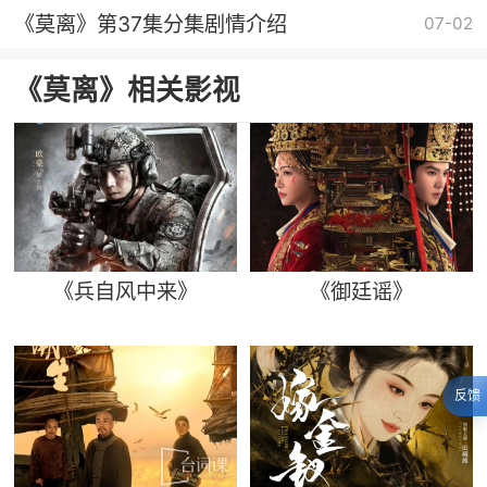
《莫离》第37集分集剧情介绍
07-02
《莫离》相关影视
《兵自风中来》
《御廷谣》
反馈