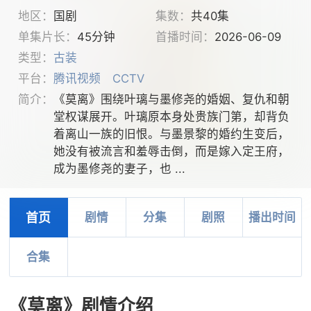
地区：
国剧
集数：
共40集
单集片长：
45分钟
首播时间：
2026-06-09
类型：
古装
平台：
腾讯视频
CCTV
简介：
《莫离》围绕叶璃与墨修尧的婚姻、复仇和朝
堂权谋展开。叶璃原本身处贵族门第，却背负
着离山一族的旧恨。与墨景黎的婚约生变后，
她没有被流言和羞辱击倒，而是嫁入定王府，
成为墨修尧的妻子，也 ...
首页
剧情
分集
剧照
播出时间
合集
《莫离》剧情介绍