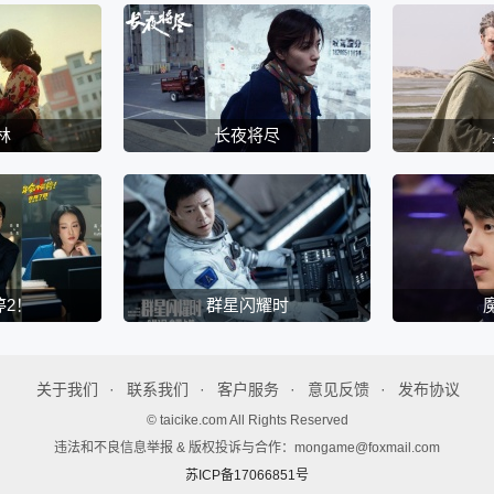
林
长夜将尽
停2！
群星闪耀时
关于我们
联系我们
客户服务
意见反馈
发布协议
© taicike.com All Rights Reserved
违法和不良信息举报 & 版权投诉与合作：mongame@foxmail.com
苏ICP备17066851号