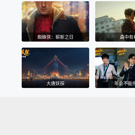
蜘蛛侠：崭新之日
森中有
大唐妖探
年会不能