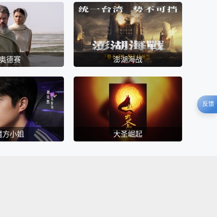
奥德赛
澎湖海战
反馈
魔方小姐
大圣崛起