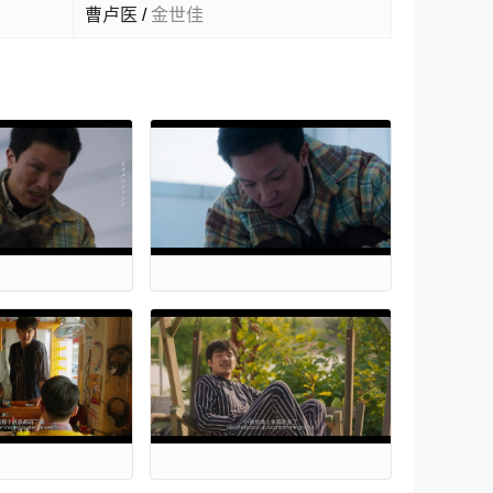
曹卢医
/
金世佳