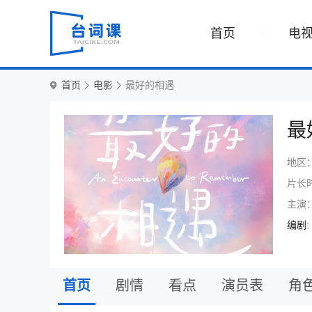
首页
电
首页
电影
最好的相遇
最
地区
片长
主演
编剧:
首页
剧情
看点
演员表
角