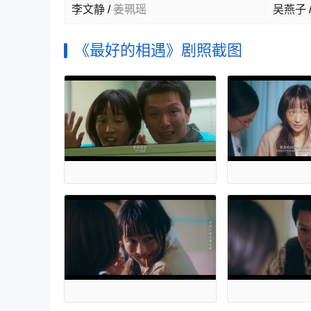
李文静
/
姜珮瑶
吴燕子
《最好的相遇》剧照截图