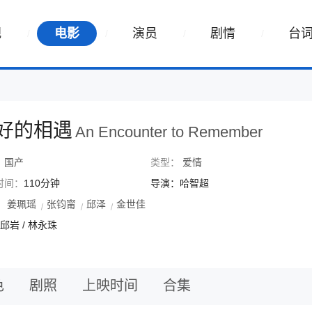
视
电影
演员
剧情
台
好的相遇
An Encounter to Remember
：
国产
类型：
爱情
时间：
110分钟
导演：哈智超
：
姜珮瑶
张钧甯
邱泽
金世佳
 邱岩 / 林永珠
色
剧照
上映时间
合集