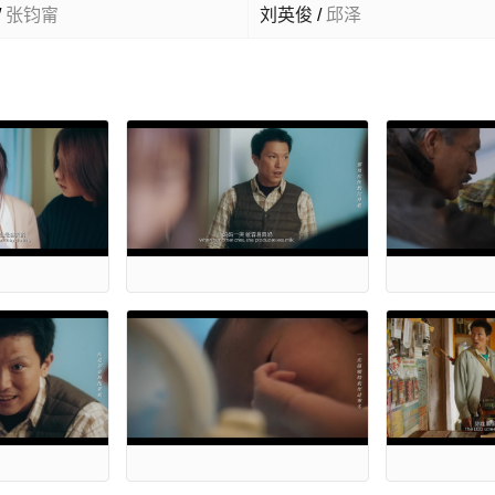
/
张钧甯
刘英俊
/
邱泽