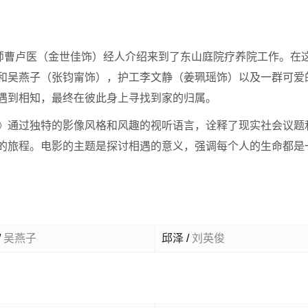
师曹卢医（金世佳饰）经人介绍来到了东山庭院疗养院工作。在
和吴燕子（张钧甯饰），护工李文静（姜珮瑶饰）以及一群可爱
遇到相知，最终在彼此身上寻找到家的归属。
》通过独特的影像风格和风趣的视听语言，诠释了现实社会议题
的旅程。电影的主题是探讨相遇的意义，强调每个人的生命都是
/
吴燕子
邱泽
/
刘英俊