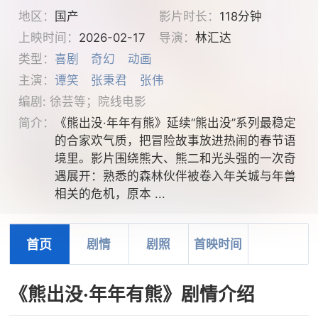
地区：
国产
影片时长：
118分钟
上映时间：
2026-02-17
导演：
林汇达
类型：
喜剧
奇幻
动画
主演：
谭笑
张秉君
张伟
编剧: 徐芸等；院线电影
简介：
《熊出没·年年有熊》延续“熊出没”系列最稳定
的合家欢气质，把冒险故事放进热闹的春节语
境里。影片围绕熊大、熊二和光头强的一次奇
遇展开：熟悉的森林伙伴被卷入年关城与年兽
相关的危机，原本 ...
首页
剧情
剧照
首映时间
《熊出没·年年有熊》剧情介绍