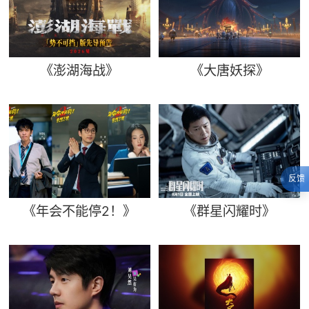
《澎湖海战》
《大唐妖探》
反馈
《年会不能停2！》
《群星闪耀时》