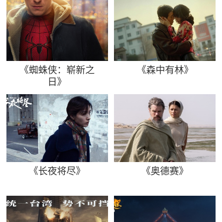
《蜘蛛侠：崭新之
《森中有林》
日》
《长夜将尽》
《奥德赛》