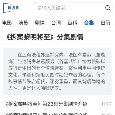
电影
演员
剧情
台词
百科
合集
日历
《拆案黎明将至》分集剧情
在上海法租界巡捕房内，法医车素薇（董璇
饰）与巡铺房总巡顾远（谷嘉诚饰）协力侦破以
五行衍生出的七个惊悚迷案。案件利用中国传统
文化，预测和揣度民国时期犯罪者的心理，每个
故事情节跌宕起伏，迷雾重重，而其背后隐喻的
人性，更是让人唏嘘嗟叹。
《拆案黎明将至》第23集分集剧情介绍
11-02