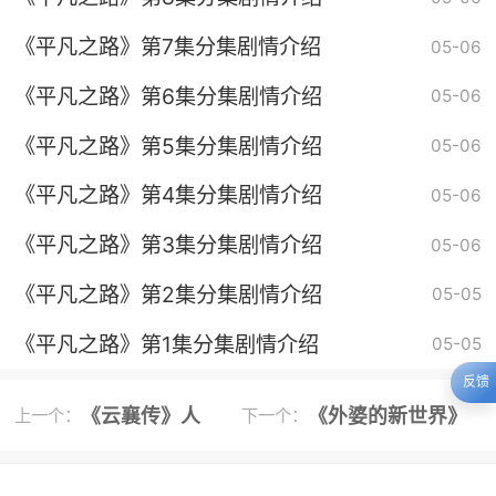
《平凡之路》第7集分集剧情介绍
05-06
《平凡之路》第6集分集剧情介绍
05-06
《平凡之路》第5集分集剧情介绍
05-06
《平凡之路》第4集分集剧情介绍
05-06
《平凡之路》第3集分集剧情介绍
05-06
《平凡之路》第2集分集剧情介绍
05-05
《平凡之路》第1集分集剧情介绍
05-05
反馈
《云襄传》人
《外婆的新世界》
上一个：
下一个：
物结局
分集剧情