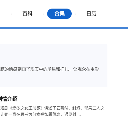
词
百科
合集
日历
细腻的情感刻画了现实中的矛盾和挣扎，让观众在电影
剧情介绍
绍短剧《燃冬之女王加冕》讲述了云蓦然、封烬、郁枭三人之
她一直在思考为何幸福如履薄冰，遇见封 ...