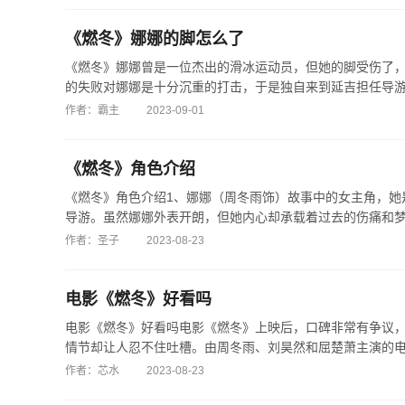
《燃冬》娜娜的脚怎么了
《燃冬》娜娜曾是一位杰出的滑冰运动员，但她的脚受伤了
的失败对娜娜是十分沉重的打击，于是独自来到延吉担任导游。同
作者：霸主
2023-09-01
《燃冬》角色介绍
《燃冬》角色介绍1、娜娜（周冬雨饰）故事中的女主角，她
导游。虽然娜娜外表开朗，但她内心却承载着过去的伤痛和梦想。
作者：圣子
2023-08-23
电影《燃冬》好看吗
电影《燃冬》好看吗电影《燃冬》上映后，口碑非常有争议
情节却让人忍不住吐槽。由周冬雨、刘昊然和屈楚萧主演的电影《
作者：芯水
2023-08-23