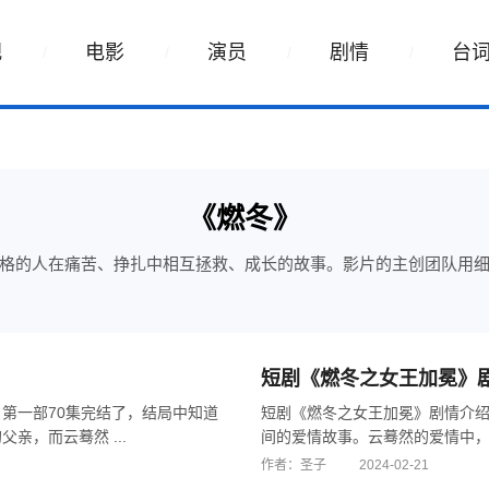
视
电影
演员
剧情
台
《燃冬》
格的人在痛苦、挣扎中相互拯救、成长的故事。影片的主创团队用
短剧《燃冬之女王加冕》
第一部70集完结了，结局中知道
短剧《燃冬之女王加冕》剧情介
，而云蓦然 ...
间的爱情故事。云蓦然的爱情中，让
作者：圣子
2024-02-21