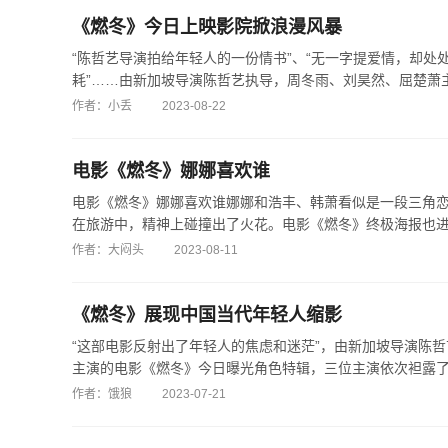
《燃冬》今日上映影院掀浪漫风暴
“陈哲艺导演拍给年轻人的一份情书”、“无一字提爱情，却处
耗”……由新加坡导演陈哲艺执导，周冬雨、刘昊然、屈楚萧主演
作者：小丢
2023-08-22
电影《燃冬》娜娜喜欢谁
电影《燃冬》娜娜喜欢谁娜娜和浩丰、韩萧看似是一段三角
在旅游中，精神上碰撞出了火花。电影《燃冬》终极海报也进一步
作者：大闷头
2023-08-11
《燃冬》展现中国当代年轻人缩影
“这部电影反射出了年轻人的焦虑和迷茫”，由新加坡导演陈
主演的电影《燃冬》今日曝光角色特辑，三位主演依次袒露了饰演
作者：饿狼
2023-07-21