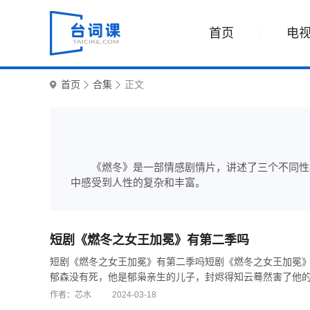
首页
电
首页
合集
正文
《燃冬》是一部情感剧情片，讲述了三个不同性
中感受到人性的复杂和丰富。
短剧《燃冬之女王加冕》有第二季吗
短剧《燃冬之女王加冕》有第二季吗短剧《燃冬之女王加冕》
郁森没有死，他是郁枭亲生的儿子，封烬得知云蓦然害了他的父亲
作者：芯水
2024-03-18