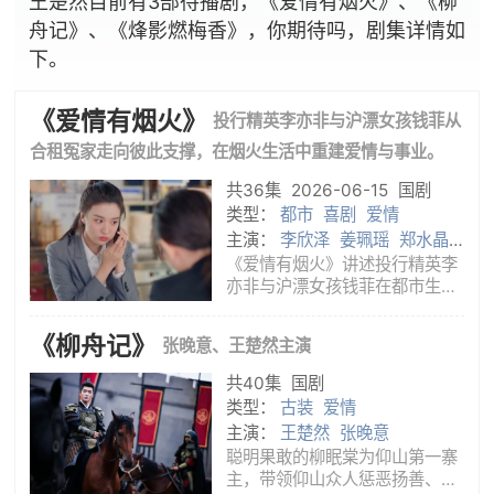
王楚然目前有3部待播剧，《爱情有烟火》、《柳
舟记》、《烽影燃梅香》，你期待吗，剧集详情如
下。
《爱情有烟火》
投行精英李亦非与沪漂女孩钱菲从
合租冤家走向彼此支撑，在烟火生活中重建爱情与事业。
共36集
2026-06-15
国剧
类型：
都市
喜剧
爱情
主演：
李欣泽
姜珮瑶
郑水晶
李乃文
王楚然
檀健次
《爱情有烟火》讲述投行精英李
亦非与沪漂女孩钱菲在都市生活
中相遇、磨合并重新找回爱的故
事。李亦非原本熟悉资本市场和
《柳舟记》
张晚意、王楚然主演
体面生活，一次投资失利让他跌
入低谷；钱菲刚经历失恋和失
共40集
国剧
业，还背着房贷压力，只能把空
类型：
古装
爱情
房间出
主演：
王楚然
张晚意
聪明果敢的柳眠棠为仰山第一寨
主，带领仰山众人惩恶扬善、匡