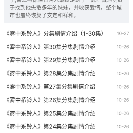
于找到他失散多年的妹妹，并收获爱情。整个城
市也最终恢复了安定和祥和。
《雾中系铃人》分集剧情介绍（1-30集）
10-27
《雾中系铃人》第30集分集剧情介绍
10-26
《雾中系铃人》第29集分集剧情介绍
10-26
《雾中系铃人》第28集分集剧情介绍
10-26
《雾中系铃人》第27集分集剧情介绍
10-26
《雾中系铃人》第26集分集剧情介绍
10-26
《雾中系铃人》第25集分集剧情介绍
10-26
《雾中系铃人》第24集分集剧情介绍
10-26