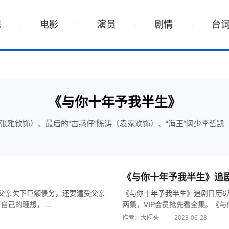
视
电影
演员
剧情
台
《与你十年予我半生》
张雅钦饰）、最后的“古惑仔”陈涛（袁家欢饰）、“海王”阔少李哲
《与你十年予我半生》追
父亲欠下巨额债务，还要遭受父亲
《与你十年予我半生》追剧日历6月
的理想， ...
两集，VIP会员抢先看全集。《与你
作者：大闷头
2023-06-28