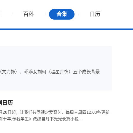
词
百科
合集
日历
凯（文力饰）、乖乖女刘珂（赵星卉饰）五个成长背景
剧日历
28日起，让我们共同锁定爱奇艺，每周三周四12:00各更新
十年,予我半生》改编自丹书光光长篇小说 ...