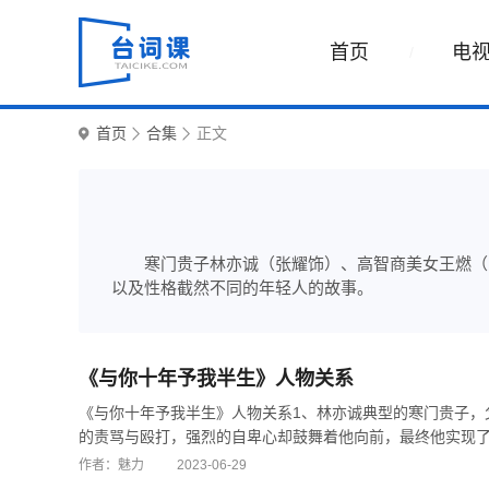
首页
电
首页
合集
正文
寒门贵子林亦诚（张耀饰）、高智商美女王燃（
以及性格截然不同的年轻人的故事。
《与你十年予我半生》人物关系
《与你十年予我半生》人物关系1、林亦诚典型的寒门贵子，
的责骂与殴打，强烈的自卑心却鼓舞着他向前，最终他实现了自己
作者：魅力
2023-06-29