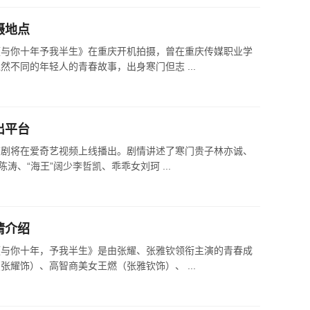
摄地点
《与你十年予我半生》在重庆开机拍摄，曾在重庆传媒职业学
不同的年轻人的青春故事，出身寒门但志 ...
出平台
该剧将在爱奇艺视频上线播出。剧情讲述了寒门贵子林亦诚、
涛、“海王”阔少李哲凯、乖乖女刘珂 ...
情介绍
《与你十年，予我半生》是由张耀、张雅钦领衔主演的青春成
耀饰）、高智商美女王燃（张雅钦饰）、 ...