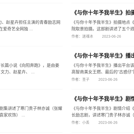
《与你十年予我半生》拍
力、赵星卉担任主演的青春励志网
《与你十年予我半生》拍摄地点
爱奇艺全网独 ...
院取景拍摄。这部剧讲述了五个迥然
作者：迷魂冰
2023-06-26
《与你十年予我半生》播
著长篇小说《向阳奔跑》，是由姜
《与你十年予我半生》播出平台
、赵星卉、 ...
高智商美女王燃、最后的“古惑仔”陈
作者：圣子
2023-06-26
《与你十年予我半生》剧
。剧集讲述了寒门贵子林亦诚（张耀
《与你十年予我半生》剧情介绍
欢饰） ...
长励志剧，讲述寒门贵子林亦诚（张
作者：小丢
2023-06-26