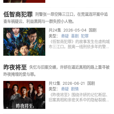
这个声音没有明确来源，身边的人也
无法听见，克莱尔因此陷入孤立、焦
低智商犯罪
虑和自我怀疑之中。她越想证明声音
刑警张一昂空降三江口，在荒诞连环案中追
真实存在，
查车祸疑云、利益黑网与一群失控小人物。
共24集
2026-05-04
国剧
类型：
悬疑
喜剧
犯罪
《低智商犯罪》的故事发生在虚构城
市三江口。脱离一线刑侦多年的警察
张一昂，因为一封匿名举报信被派去
调查当地公安局副局长卢正车祸背后
的疑点。举报信残缺不全，线索指向
昨夜将至
暧昧，三江口的地方关系又盘根错
失忆与旧案交缠，许妍在逼近真相的路上重寻被
节，张一昂
昨夜掩埋的爱与罪。
共12集
2026-06-21
国剧
类型：
悬疑
剧情
《昨夜将至》围绕许妍的记忆断层、
旧案真相和亲密关系中的隐秘裂痕展
开。故事从一场看似平静却处处异常
的重逢开始，人物之间的爱恨、欺瞒