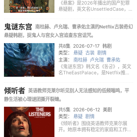
黄觉
江奇霖
《悬案》是2026年播出的国产犯罪
悬疑剧，英文名UnsettledCase，为
优酷白夜剧场作品。剧集由算执导，
邱玉洁、袁继犀、孔歌子、魏市宁编
鬼谜东宫
南柱赫、卢允瑞、曹承佑主演的Netflix古装奇幻
剧，江奇霖、杨烁、郎月婷、岳云
鹏、黄觉、王传君、姜冠南、曾美慧
悬疑韩剧，捉鬼人与宫女入宫追查东宫诅咒。
孜等主演。全
共8集
2026-07-17
韩剧
类型：
悬疑
古装
剧情
主演：
南柱赫
卢允瑞
曹承佑
《鬼谜东宫》韩文名《동궁》，英文
名TheEastPalace，是Netflix推出
的韩国古装奇幻悬疑剧。剧集由崔正
奎执导，权昭罗、徐载源编剧，南柱
倾听者
英语教师克莱尔听见别人无法感知的低频嗡鸣，平
赫、卢允瑞、曹承佑领衔主演。故事
发生在被诡异传闻笼罩的王宫。具天
静生活被心理谜团撕开裂缝。
拥有穿梭现
共5集
2026-06-12
美剧
类型：
悬疑
剧情
《倾听者》围绕英语教师克莱尔展
开。她原本拥有稳定的家庭和工作，
却突然开始听见一种低沉的嗡鸣声。