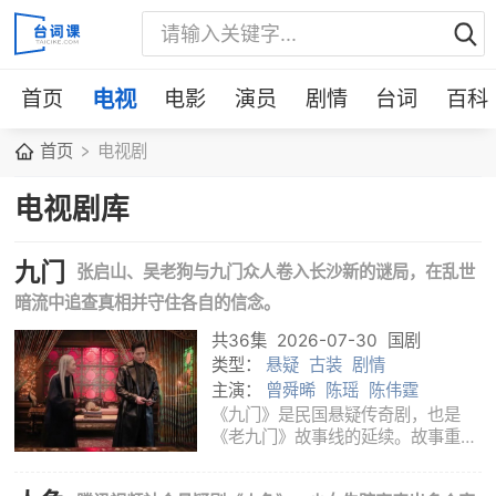
首页
电视
电影
演员
剧情
台词
百科
首页
电视剧
电视剧库
九门
张启山、吴老狗与九门众人卷入长沙新的谜局，在乱世
暗流中追查真相并守住各自的信念。
共36集
2026-07-30
国剧
类型：
悬疑
古装
剧情
主演：
曾舜晞
陈瑶
陈伟霆
《九门》是民国悬疑传奇剧，也是
《老九门》故事线的延续。故事重新
回到长沙九门势力盘踞的时代：表面
上，各家仍以不同的行当和身份立