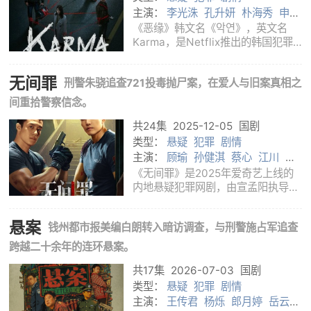
主演：
李光洙
孔升妍
朴海秀
申敏
儿
李熙俊
金成均
《恶缘》韩文名《악연》，英文名
Karma，是Netflix推出的韩国犯罪
惊悚剧，改编自崔熙善创作的
KakaoWebtoon《孽缘》。剧集由
无间罪
刑警朱骁追查721投毒抛尸案，在爱人与旧案真相之
李日炯执导并编剧，朴海秀、申敏
儿、李熙俊、金成均、李光洙、孔升
间重拾警察信念。
妍等主演。故事围绕六个被
共24集
2025-12-05
国剧
类型：
悬疑
犯罪
剧情
主演：
顾瑜
孙健淇
蔡心
江川
倪
美诗
《无间罪》是2025年爱奇艺上线的
内地悬疑犯罪网剧，由宣孟阳执导，
刘宇、郑守伟编剧，孙健淇、蔡心、
江川、倪美诗、顾瑜、鲍金等主演。
悬案
钱州都市报美编白朗转入暗访调查，与刑警施占军追查
全剧共24集，2025年12月5日在爱
奇艺上线，当前已完结。故事围绕南
跨越二十余年的连环悬案。
湾市“7·21投
共17集
2026-07-03
国剧
类型：
悬疑
犯罪
剧情
主演：
王传君
杨烁
郎月婷
岳云鹏