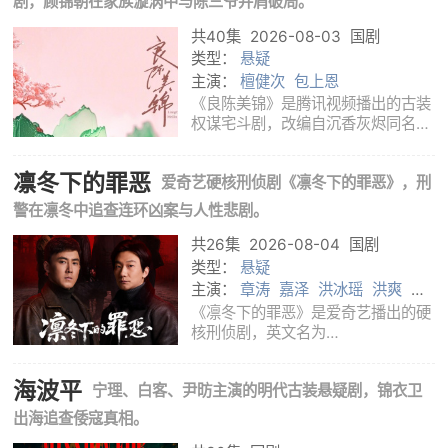
剧，顾锦朝在家族漩涡中与陈三爷并肩破局。
女性，晚上却
共40集
2026-08-03
国剧
类型：
悬疑
主演：
檀健次
包上恩
《良陈美锦》是腾讯视频播出的古装
权谋宅斗剧，改编自沉香灰烬同名小
说，由檀健次、包上恩领衔主演。故
事以高门家族的隐秘关系为切口，写
凛冬下的罪恶
爱奇艺硬核刑侦剧《凛冬下的罪恶》，刑
顾锦朝如何从被忽视的女孩成长为能
够掌握自己命运的人。宅院内的亲
警在凛冬中追查连环凶案与人性悲剧。
情、利益和
共26集
2026-08-04
国剧
类型：
悬疑
主演：
章涛
嘉泽
洪冰瑶
洪爽
李
蒲赫
姜艺声
左腾云
孙之鸿
肖涵
《凛冬下的罪恶》是爱奇艺播出的硬
张睿
王大奇
吴昊宸
核刑侦剧，英文名为
《DeadofWinter》，由柯伯龙执
导，吴昊宸、张睿、王大奇、左腾
海波平
宁理、白客、尹昉主演的明代古装悬疑剧，锦衣卫
云、孙之鸿、肖涵等主演。故事以凛
冬时节为背景，从一名精神病女子拦
出海追查倭寇真相。
车报案开始。她坚称丈夫杀了人