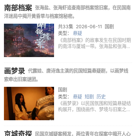
和保护被层层推开，过去被压下的线
南部档案
索也随着新的事件重新浮出水面。剧
张海盐、张海虾追查南部档案馆旧案，在民国南
中，许妍
洋迷局中揭开黄昏草与档案馆秘密。
共33集
2026-06-11
国剧
类型：
悬疑
《南部档案》的故事发生在民国时期
的南洋与厦城一带。张海盐和张海虾
是南部档案馆的年轻探员，他们受命
追查一连串无法用常理解释的案件。
从峇来神像、盐碱湖死亡事件到张瑞
画梦录
朴失踪，最初看似邪神传说的线索，
代露娃、唐诗逸主演的民国短篇悬疑剧，以画梦线
逐渐牵出
索牵出旧案谜团。
国剧
类型：
悬疑
短剧
历史
《画梦录》以民国氛围和短篇悬疑结
构展开，围绕画作、梦境与旧案之间
的隐秘联系推进。人物在碎片化线索
中辨认真相，也一步步触及被遮蔽的
过往。
京城奇探
民国京城疑案频发，两位青年在探案中揭开人心