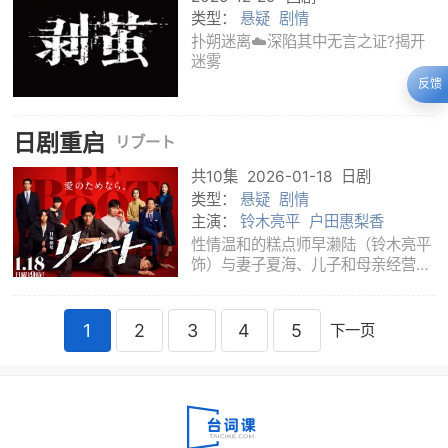
类型：
悬疑
剧情
扑朔迷离☁️深陷其中无言之证?揭开
迷雾
反馈
日剧重启
リブート
共10集
2026-01-18
日剧
类型：
悬疑
剧情
主演：
铃木亮平
户田惠梨香
性情温和的糕点师早濑陆（铃木亮平
饰）与妻子夏海、儿子和母亲经营
“早濑洋菓子店”。但两年半前妻子失
踪，后被发现遇害，早濑却被诬为凶
手。与此同时，警视厅刑警仪堂步
1
2
3
4
5
下一页
（铃木亮平饰）登场——他是不择手
段、与黑社