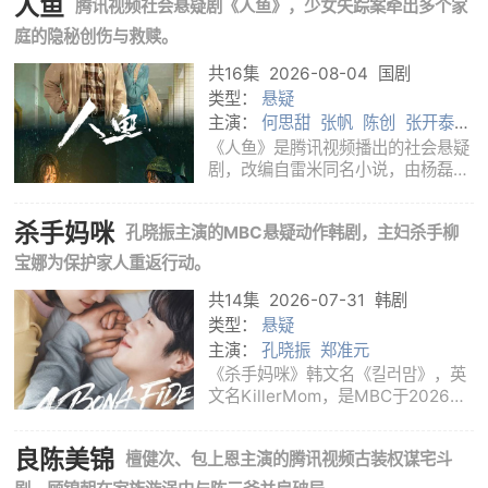
人鱼
腾讯视频社会悬疑剧《人鱼》，少女失踪案牵出多个家
足；暗地里，古墓线索、旧日恩怨与
外部势力的渗透不断交织。城内看似
庭的隐秘创伤与救赎。
平静的秩序被
共16集
2026-08-04
国剧
类型：
悬疑
主演：
何思甜
张帆
陈创
张开泰
刘孜
黄杨钿甜
董勇
《人鱼》是腾讯视频播出的社会悬疑
剧，改编自雷米同名小说，由杨磊执
导，田良良、陈晨编剧，刘孜、张开
泰、黄杨钿甜、董勇等主演。剧集将
杀手妈咪
孔晓振主演的MBC悬疑动作韩剧，主妇杀手柳
故事放在上世纪90年代的生活环境
里，从一场突如其来的少女失踪案切
宝娜为保护家人重返行动。
入。案件像
共14集
2026-07-31
韩剧
类型：
悬疑
主演：
孔晓振
郑准元
《杀手妈咪》韩文名《킬러맘》，英
文名KillerMom，是MBC于2026年
推出的韩国悬疑动作剧，孔晓振、郑
准元领衔主演。剧集将紧张的追凶故
良陈美锦
檀健次、包上恩主演的腾讯视频古装权谋宅斗
事放进看似平静的家庭生活里：柳宝
娜白天是照顾家庭和孩子的普通已婚