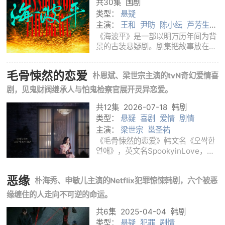
共30集
国剧
类型：
悬疑
主演：
王和
尹昉
陈小纭
芦芳生
宁理
白客
《海波平》是一部以明万历年间为背
景的古装悬疑剧。剧集把故事放在沿
海局势紧张、京城暗流涌动的时代环
境中，以一桩牵动朝野的祸事为起
毛骨悚然的恋爱
朴恩斌、梁世宗主演的tvN奇幻爱情喜
点，写三名原本经历、性情各不相同
的锦衣卫如何被卷进同一场危局。案
剧，见鬼财阀继承人与怕鬼检察官展开灵异恋爱。
件表面上发
共12集
2026-07-18
韩剧
类型：
悬疑
喜剧
爱情
剧情
主演：
梁世宗
邕圣祐
《毛骨悚然的恋爱》韩文名《오싹한
연애》，英文名SpookyinLove，是
tvN推出的韩国奇幻爱情喜剧，改编
自2011年电影《我的见鬼女友》。剧
恶缘
朴海秀、申敏儿主演的Netflix犯罪惊悚韩剧，六个被恶
集由李敏洙执导，崔正美编剧，朴恩
斌、梁世宗、邕圣祐等主演。韩国顶
缘缠住的人走向不可逆的命运。
尖企业继承
共6集
2025-04-04
韩剧
类型：
悬疑
犯罪
剧情