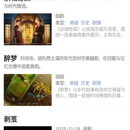
与时代暗流。
国剧
类型：
悬疑
历史
剧情
《京城奇探》以民国京城为背景，围
绕一连串离奇案件展开。主角在走
访、推理和交锋中追查线索，案件背
后的利益纠葛与人物秘密也不断浮出
水面。
醉梦
刘诗诗、胡先煦主演的年代双时空悬疑剧，在旧案与记
忆交错中追索真相。
国剧
类型：
悬疑
历史
剧情
《醉梦》以年代叙事和双时空悬疑为
核心，围绕一段被时间掩埋的旧事展
开。人物在现实线索与过往记忆之间
不断往返，追查一桩改变命运的秘
密，也在亲情、欲望与选择的牵引下
剥茧
接近真相。
2025-12-29
国剧