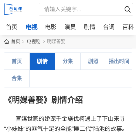
首页
电视
电影
演员
剧情
台词
百科
首页
电视剧
明媒善娶
首页
剧情
分集
剧照
播出时间
合集
《明媒善娶》剧情介绍
官媒世家的娇宠千金施伐柯遇上了下山来寻
“小妹妹”的匪气十足的全能“匪二代”陆池的故事。