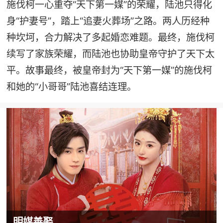
施伐柯一心重夺“天下第一媒”的荣耀，陆池只得化
身“护妻号”，踏上“追妻火葬场”之路。两人历经种
种坎坷，合力解决了多起婚恋难题。最终，施伐柯
续写了家族荣耀，而陆池也协助皇帝守护了天下太
平。故事最终，被皇帝封为“天下第一媒”的施伐柯
和她的“小哥哥”陆池喜结连理。
明媒善娶