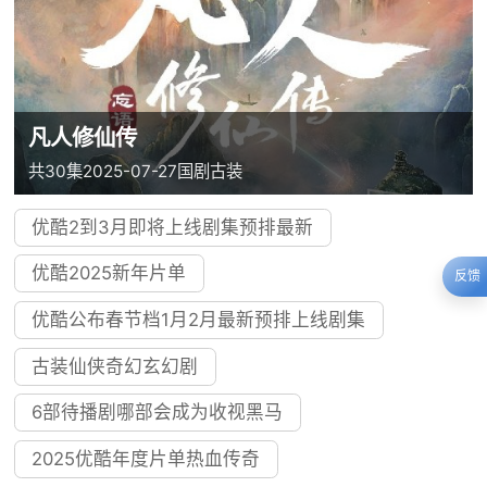
凡人修仙传
共30集
2025-07-27
国剧
古装
优酷2到3月即将上线剧集预排最新
优酷2025新年片单
反馈
优酷公布春节档1月2月最新预排上线剧集
古装仙侠奇幻玄幻剧
6部待播剧哪部会成为收视黑马
2025优酷年度片单热血传奇