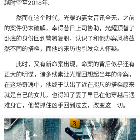
越时空至2018年.
然而在这个时代，光耀的妻女音讯全无，之前
的案件仍末破解，幸得昔日上司协助，光耀顶替了
卧底的身份回到警署复职，认识了和他办案风格截
然不同的搭档，而他的来历也引发众人怀疑。
此时，又有新命案出现，命案的背后似乎还有
更大的明谋，诸多线素让光耀回想起当年的命案，
在这场奇遇中，他终于认出了近在咫尺的搭档原来
就是自己的女儿，也得知了妻子早已在他穿越后遇
难身亡，他誓抓住凶手回到过去，改变这一切。