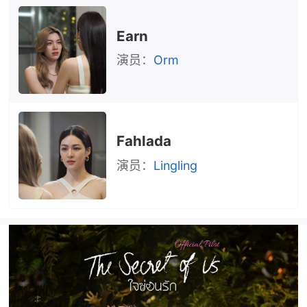
Earn
演员：
Orm
Fahlada
演员：
Lingling