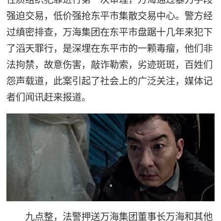
强迫交易，低价强抢东平市集散交易中心。警方经
过缜密排查，万海集团在东平市盘踞十几年来犯下
了滔天罪行，是深埋在东平市的一颗毒瘤，他们非
法拘禁，故意伤害，敲诈勒索，劣迹斑斑，百姓们
怨声载道，此案引起了社会上的广泛关注，媒体记
者们闻讯赶来报道。
九点整，法警押送万海集团董事长万海和其他