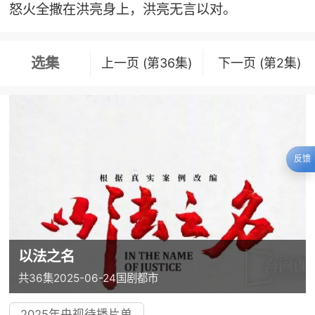
怒火全撒在洪亮身上，洪亮无言以对。
选集
上一页 (第36集)
下一页 (第2集)
反馈
以法之名
共36集
2025-06-24
国剧
都市
2025年央视待播片单