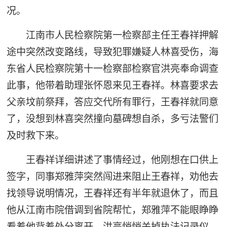
况。
江南市人民检察院第一检察部主任王春祥押解
途中突然改变路线，导致犯罪嫌疑人林喜受伤，海
东省人民检察院第十一检察部检察官洪亮奉命调查
此事，他带着助理张怀恩来见王春祥。林喜要求去
父亲坟前祭拜，答应交代所有罪行，王春祥就同意
了，没想到林喜突然撞向墓碑想自杀，多亏法警们
及时救下来。
王春祥详细讲述了事情经过，他刚想在口供上
签字，同事郑雅萍突然闯进来阻止王春祥，劝他去
找领导说明情况，王春祥还有半年就退休了，而且
他从江南市院借调到省院帮忙，郑雅萍不能眼睁睁
看着他背着处分离开，洪亮悄悄关掉执法记录仪，