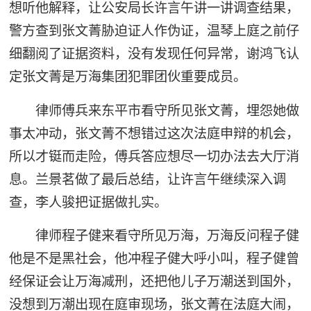
想听他解释，让公安局长许言午讲一讲调查结果，
警方查到张文菁胁迫证人作伪证，温琴上庭之前仔
细翻阅了证据资料，没有发现任何异常，谢鸿飞认
定张文菁是万海集团犯罪团伙重要成员。
律师傅兵来东平市看守所见张文菁，埋怨她做
事太冲动，张文菁不想错过这次法庭申辩的机会，
所以才铤而走险，傅兵答应想尽一切办法去大厅消
息。兰景茗做了最后总结，让许言午继续深入调
查，李人骏把证据做扎实。
律师程子健来看守所见万海，万海反问程子健
他是不是黑社会，他冲程子健大呼小叫，程子健曾
经保证会让万海减刑，还把他儿子万潮送到国外，
没想到万潮出现在庭审现场，张文菁在法庭大闹，