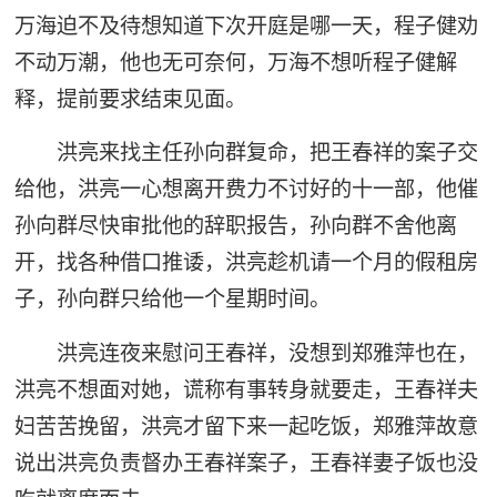
万海迫不及待想知道下次开庭是哪一天，程子健劝
不动万潮，他也无可奈何，万海不想听程子健解
释，提前要求结束见面。
洪亮来找主任孙向群复命，把王春祥的案子交
给他，洪亮一心想离开费力不讨好的十一部，他催
孙向群尽快审批他的辞职报告，孙向群不舍他离
开，找各种借口推诿，洪亮趁机请一个月的假租房
子，孙向群只给他一个星期时间。
洪亮连夜来慰问王春祥，没想到郑雅萍也在，
洪亮不想面对她，谎称有事转身就要走，王春祥夫
妇苦苦挽留，洪亮才留下来一起吃饭，郑雅萍故意
说出洪亮负责督办王春祥案子，王春祥妻子饭也没