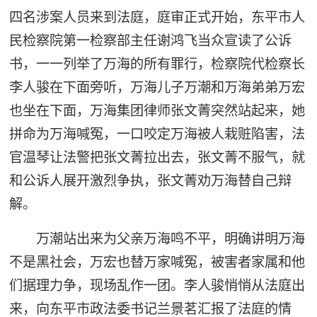
四名涉案人员来到法庭，庭审正式开始，东平市人
民检察院第一检察部主任谢鸿飞当众宣读了公诉
书，一一列举了万海的所有罪行，检察院代检察长
李人骏在下面旁听，万海儿子万潮和万海弟弟万宏
也坐在下面，万海集团律师张文菁突然站起来，她
拼命为万海喊冤，一口咬定万海被人栽赃陷害，法
官温琴让法警把张文菁拉出去，张文菁不服气，就
和公诉人展开激烈争执，张文菁劝万海替自己辩
解。
万潮站出来为父亲万海鸣不平，明确讲明万海
不是黑社会，万宏也替万家喊冤，被害者家属和他
们据理力争，现场乱作一团。李人骏悄悄从法庭出
来，向东平市政法委书记兰景茗汇报了法庭的情