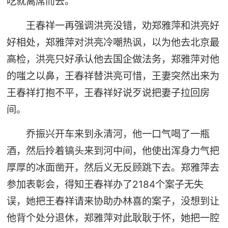
吃就离席而去。
王春祥一再强调洪亮没错，劝郑雅萍和洪亮好
好相处，郑雅萍对洪亮冷嘲热讽，以为他去北京最
高检，洪亮只好承认他去国企做法务，郑雅萍对他
的嗤之以鼻，王春祥替洪亮可惜，王妻突然出来为
王春祥打抱不平，王春祥好说歹说把妻子拉回房
间。
乔振兴开车来到永清河，他一口气喝了一瓶
酒，然后拎着镐头来到河中间，他使出浑身力气把
厚厚的冰面凿开，然后义无反顾跳下去。郑雅萍去
参加表彰会，得知王春祥办了2184个案子无失
误，她把王春祥请来协助办林喜的案子，没想到让
他背个处分退休，郑雅萍对此耿耿于怀，她把一腔