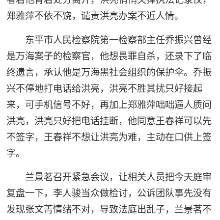
郑雅萍不依不饶，谴责洪亮办案不近人情。
东平市人民检察院第一检察部主任乔振兴曾经
是万海案子的检察官，他想畏罪自杀，还录下了临
终遗言，承认他是万海黑社会组织的保护伞。乔振
兴不停地打电话给洪亮，洪亮不胜其扰只好接起
来，可手机信号不好，再加上郑雅萍咄咄逼人质问
洪亮，洪亮只好把电话挂断，他同意王春祥可以先
不签字，王春祥不想让洪亮为难，主动在口供上签
字。
兰景茗召开紧急会议，让相关人员把今天庭审
复盘一下，李人骏当众做检讨，公诉团队事先没有
发现张文菁情绪不对，导致法庭出乱子，兰景茗不