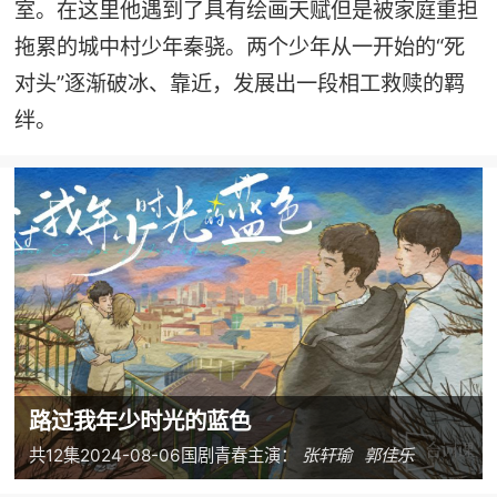
室。在这里他遇到了具有绘画天赋但是被家庭重担
拖累的城中村少年秦骁。两个少年从一开始的“死
对头”逐渐破冰、靠近，发展出一段相工救赎的羁
绊。
路过我年少时光的蓝色
共12集
2024-08-06
国剧
青春
主演：
张轩瑜
郭佳乐