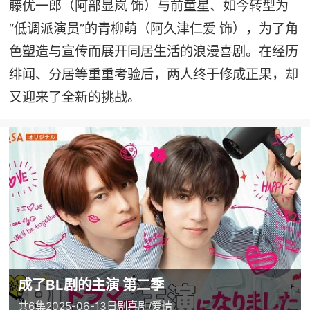
藤优一郎（阿部显岚 饰）与前童星、如今转型为
“低调派演员”的青柳萌（阿久津仁爱 饰），为了角
色塑造与宣传而展开同居生活的浪漫喜剧。在经历
绯闻、分居等重重考验后，两人终于修成正果，却
又迎来了全新的挑战。
成了BL剧的主演 第二季
共6集
2025-06-13
日剧
喜剧/爱情