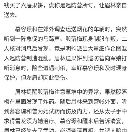
钱买了六屉果饼，谎称是巡防营所订，让眉林亲自
送去。
慕容璟和在郊外调查运送烟花的车辆时，突然
听到一阵急促的马蹄声。殷落梅现身制服车贩，二
人核对消息后发现，竟是明驹派出大量细作企图混
入巡防营制造混乱。眉林送果饼到巡防营向军娘打
听消息时，险些遭遇刺杀，幸好慕容璟和及时现身
保护，但左肩却因此受伤。
眉林提醒殷落梅注意草堆中的异常，果然殷落
梅在里面发现了炸药。随后眉林来到营帐外面，听
到慕容璟和曾为她试药而伤及内力，还从太子手中
求得雪龙须为她治疗。慕容璟和醒来后告诉清宴，
眉林已经失去了武功，必须查清真相，并派人暗中