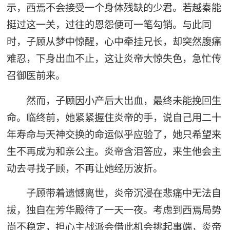
示，西焉不会接受一个身体残缺的少君。若越秦能
挺过这一关，过往的恩怨便可一笔勾销。与此同
时，子顾从梦中惊醒，心中牵挂兄长，却突然腹痛
难忍，下身出血不止，这让炎帝大惊失色，急忙传
召御医前来。
然而，子顾因小产后大出血，最终未能挽回生
命。临终前，她紧紧握住炎帝的手，说自己用二十
年寿命与天神交换的命运似乎应验了，她只希望来
生不再成为和亲公主。炎帝含泪答应，来生他会主
动去寻找子顾，不再让她经历波折。
子顾带着遗憾离世，炎帝沉浸在悲痛中无法自
拔，独自在芳华殿待了一天一夜。考虑到西焉局势
尚不稳定，担心主战派会借此机会挑起事端，炎帝