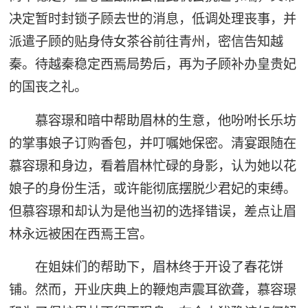
决定暂时封锁子顾去世的消息，低调处理丧事，并
派遣子顾的贴身侍女茶谷前往青州，密信告知越
秦。待越秦稳定西焉局势后，再为子顾补办皇贵妃
的国丧之礼。
慕容璟和暗中帮助眉林的生意，他吩咐长乐坊
的掌事娘子订购香包，并叮嘱她保密。清宴跟随在
慕容璟和身边，看着眉林忙碌的身影，认为她以花
娘子的身份生活，或许能彻底摆脱少君妃的束缚。
但慕容璟和却认为是他当初的选择错误，差点让眉
林永远被困在西焉王宫。
在姐妹们的帮助下，眉林终于开设了春花饼
铺。然而，开业庆典上的鞭炮声震耳欲聋，慕容璟