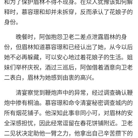
和为了保护眉林不得不现身。在众人犹豫该如何解
释时，慕容璟和却并未拆穿，反而承认了花娘子的
身份。
晚餐时，阿伽抱怨卫老二差点泄露眉林的身
份，但眉林知道慕容璟和已经认出了她，从今以后
她不必再躲藏，可以安心地过着花娘子的生活。姐
妹们举杯庆祝，酒过三巡后，阿伽借着酒意向卫老
二表白，眉林为她感到由衷的高兴。
清宴察觉到鞭炮声中的异常，经过调查确认鞭
炮中掺有桐油。慕容璟和命令清宴秘密调查城内的
所有烟花铺子。他深知此事非同小可，对眉林的安
全深感担忧，因此经常逗留在春花饼铺附近。卫老
二见状决定助他一臂之力，他拿出自己辛苦攒下的