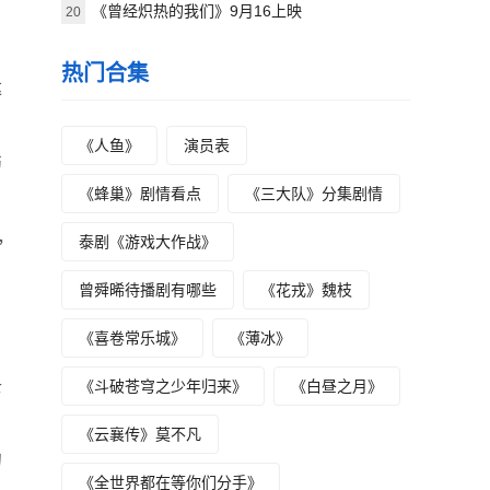
《曾经炽热的我们》9月16上映
20
热门合集
达
《人鱼》
演员表
伤
《蜂巢》剧情看点
《三大队》分集剧情
，
泰剧《游戏大作战》
曾舜晞待播剧有哪些
《花戎》魏枝
《喜卷常乐城》
《薄冰》
去
《斗破苍穹之少年归来》
《白昼之月》
《云襄传》莫不凡
句
《全世界都在等你们分手》