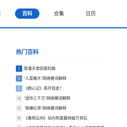
词
百科
合集
日历
热门百科
禁漫天堂回家的路
1
“人菜瘾大”网络梗词解释
2
了
《颜心记》高开低走？
3
“送你三千万”网络梗词解释
4
“昏睡红茶”网络梗词解释
5
《墨雨云间》站内热度最快破万背后
6