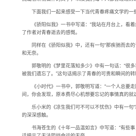
下面我们一起来感受一下当代青春疼痛文学的一
《骄阳似我》一书中写道：“我站在月台上，看着
了作者对青春逝去的感慨。
同样在《骄阳似我》中，还有一句“那疾驰而去的
和无奈。
郭敬明的《梦里花落知多少》中有一句话：“很
被我们遗忘了。”这句话揭示了青春的可贵和瞬间的转
《小时代》一书中，郭敬明写道：“一个人总要
间，你会发现，原本费尽心机想要忘记的事情真的就
乐小米的《凉生我们可不可以不忧伤》中有一句“
的深深感触。
书海苍生的《十年一品温如言》中写道：“有些事
话揭示了无法阻挡命运的无奈。