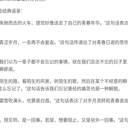
些经典语录：
疾驰而去的火车，感觉好像送走了自己的青春年华。”这句话表
青涩岁月，一去再不会复返。”这句话传递出了对青春已逝的悲
多我们以为一辈子都不会忘记的事情，就在我们念念不忘的日子里
瞬即逝。
走陌生的路，看陌生的风景，听陌生的歌，然后在某个不经意的瞬
这么忘记了。”这句话告诉我们忘记曾经的痛苦也是一种解脱。
霜雪吹满头，也算是白首。”这句话表达了对岁月流转和青春逝
，预见到，是一回事。若是，想要阻止，又是另外一回事。”这