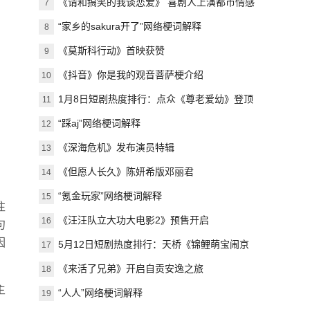
《请和搞笑的我谈恋爱》 喜剧人上演都市情感
7
故事
“家乡的sakura开了”网络梗词解释
8
《莫斯科行动》首映获赞
9
《抖音》你是我的观音菩萨梗介绍
10
1月8日短剧热度排行：点众《尊老爱幼》登顶
11
第一
“踩aj”网络梗词解释
12
《深海危机》发布演员特辑
13
《但愿人长久》陈妍希版邓丽君
14
“氪金玩家”网络梗词解释
15
往
《汪汪队立大功大电影2》预售开启
16
句
因
5月12日短剧热度排行：天桥《锦鲤萌宝闹京
17
都》登顶第一
《来活了兄弟》开启自贡安逸之旅
18
主
“人人”网络梗词解释
19