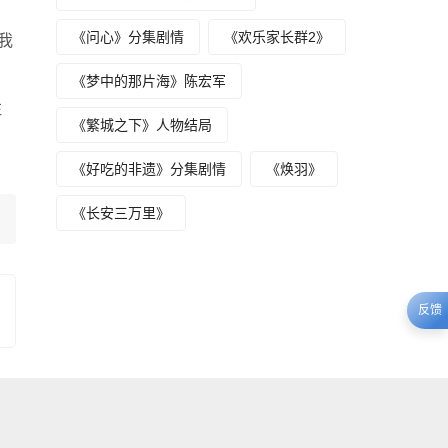
《问心》分集剧情
《欢乐家长群2》
我
《梦中的那片海》陈宏军
注
《繁城之下》人物结局
《好吃的非遗》分集剧情
《焕羽》
《长安三万里》
反馈