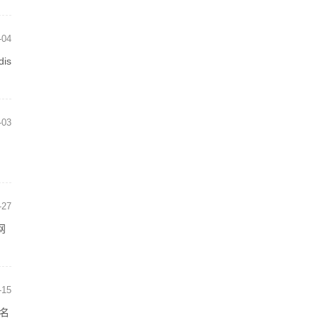
-04
is
-03
-27
网
-15
，名