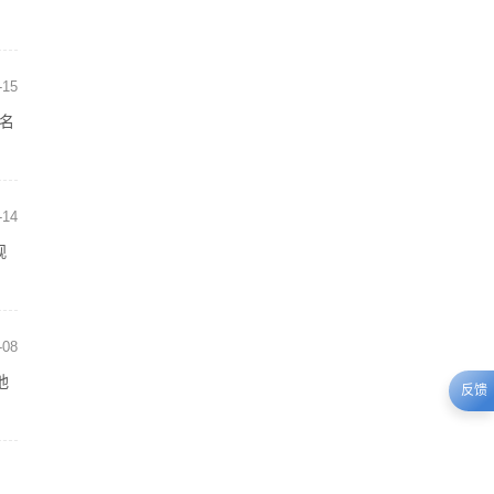
-15
，名
-14
观
-08
他
反馈