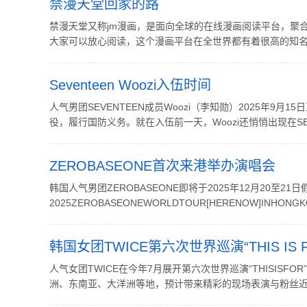
禁漫天堂回家的路
禁漫天堂又称jm漫画，是面向全球的在线漫画阅读平台，聚
大家可以放心阅读，这个漫画平台在全世界都有着很高的知名度
Seventeen Woozi入伍时间
人气男团SEVENTEEN成员Woozi（李知勋）2025年
役，履行国防义务。就在入伍前一天，Woozi还悄悄出现在SEVE
ZEROBASEONE首次来港举办演唱会
韩国人气男团ZEROBASEONE即将于2025年12月20至2
2025ZEROBASEONEWORLDTOUR[HERENOW]
票价分为港币$1,999(SVIP) ...
韩国女团TWICE第六次世界巡演“THIS IS
人气女团TWICE在今年7月展开第六次世界巡演“THISISF
洲、东南亚、大洋洲等地，预计带来精彩的现场表演与粉丝近距