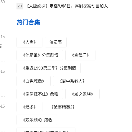
-30
《大唐妖探》定档8月8日，喜剧探案动画加入
20
，
暑期档
热门合集
-15
《人鱼》
演员表
服
《他是谁》分集剧情
《宣武门》
《重返1993第三季》分集剧情
-15
《白色城堡》
《雾中系铃人》
站。
《偷偷藏不住》桑稚
《龙之家族》
-15
《燃冬》
《破事精英2》
《欢乐颂4》戚牧