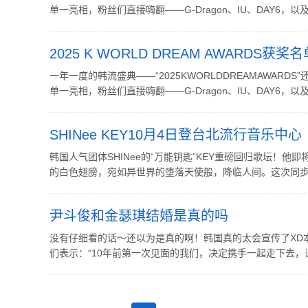
单一亮相，粉丝们直接嗨翻——G-Dragon、IU、DAY6，以及BL
2025 K WORLD DREAM AWARDS获奖名
一年一度的韩流盛典——“2025KWORLDDREAMAWA
单一亮相，粉丝们直接嗨翻——G-Dragon、IU、DAY6，以及BL
SHINee KEY10月4日登台北流行音乐中心
韩国人气团体SHINee的“万能钥匙”KEY重磅回归歌坛！
的白色翅膀，宛如异世界的堕落天使般，降临人间。这次同步启动巡回演
尹斗俊和金瑟琪结婚是真的吗
没有仔细看的话～还以为是真的啊！韩国真的太会宣传了XD本
们表示：“10年前第一次见面的我们，决定携手一起走下去，请为