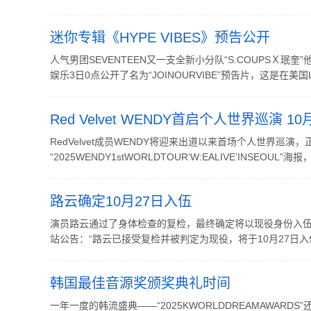
迷你专辑《HYPE VIBES》预告公开
人气男团SEVENTEEN又一支全新小分队“S.COUPSＸ珉奎”
娱乐3日0点公开了名为“JOINOURVIBE”预告片，这是在美国
Red Velvet WENDY首启个人世界巡演 
RedVelvet成员WENDY将迎来出道以来首场个人世界巡演
“2025WENDY1stWORLDTOUR‘W:EALIVE’INSEO
路云确定10月27日入伍
演员路云通过了身体检查的复检，最终确定将以现役身份入伍，消息
站公告：“路云已接受复检并被判定为现役，将于10月27日入伍。
韩国最佳音源奖颁奖典礼时间
一年一度的韩流盛典——“2025KWORLDDREAMAWA