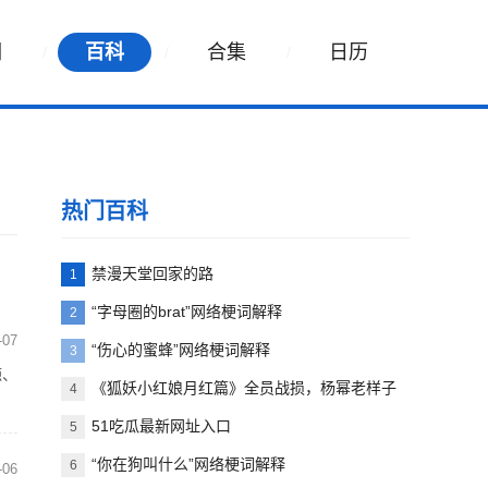
词
百科
合集
日历
热门百科
禁漫天堂回家的路
1
“字母圈的brat”网络梗词解释
2
-07
“伤心的蜜蜂”网络梗词解释
3
源、
《狐妖小红娘月红篇》全员战损，杨幂老样子
4
51吃瓜最新网址入口
5
“你在狗叫什么”网络梗词解释
6
-06