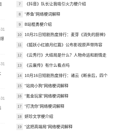
《抖音》队长让我吸引火力梗介绍
音
7
“养鱼”网络梗词解释
8
B站棍勇梗介绍
9
-31
10月21日短剧热度排行：麦芽《消失的厨神》
10
的爆
登顶第一
《狐妖小红娘月红篇》公布影视原声带阵容
11
《云秀行》大结局是什么？人物命运和剧情走
12
-31
向预测
《云襄传》有什么看点吗
13
大
10月16日短剧热度排行：诸云《断亲后，四个
14
姐姐跪求我回家》登顶第一
“站岗小狗”网络梗词解释
15
“氪金玩家”网络梗词解释
16
-31
“打洗你”网络梗词解释
17
选
妍珍文学梗介绍
18
“这把高端局”网络梗词解释
19