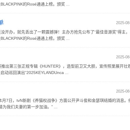
ACKPINK的Rosé通通上榜。颁奖 ...
单
2025-08
RDS”还没开办，就先丢出了一颗震撼弹！主办方抢先公布了“最佳音源奖”得主
ACKPINK的Rosé通通上榜。颁奖 ...
2025-08
他即将推出第三张正规专辑《HUNTER》，造型前卫又大胆，宣传照里展开壮
出“2025KEYLANDUnca ...
2025-08
月7日，tvN新剧《养猫权战争》方面公开尹斗俊和金瑟琪结婚的消息。
我们夫妻的第一步加油。” ...