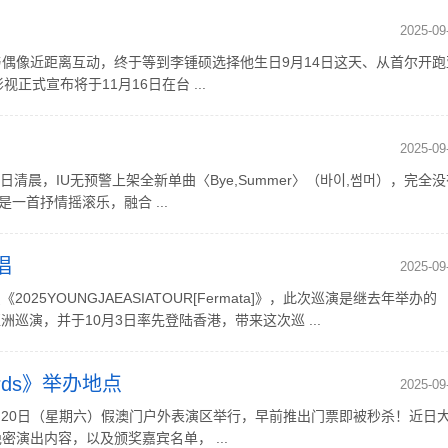
2025-09
偶像近距离互动，终于等到李锺硕选择他生日9月14日这天、从首尔开跑
式宣布将于11月16日在台 ...
2025-09
清晨，IU无预警上架全新单曲〈Bye,Summer〉（바이,썸머），完全没
一首抒情摇滚乐，融合 ...
唱
2025-09
5YOUNGJAEASIATOUR[Fermata]》，此次巡演是继去年举办的
归的亚洲巡演，并于10月3日率先登陆香港，带来这次巡 ...
wards》举办地点
2025-09
2025年9月20日（星期六）假澳门户外表演区举行，早前推出门票即被秒杀！近日
演出内容，以及颁奖嘉宾名单， ...