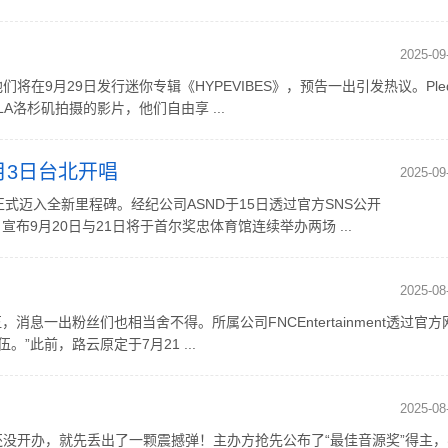
2025-09
他们将在9月29日发行迷你专辑《HYPEVIBES》，预告一出引发热议。Pled
LA洛杉矶拍摄的影片，他们自由享 ...
10月3日台北开唱
2025-09
，正式迈入全新里程碑。经纪公司ASND于15日透过官方SNS公开
UL”海报，宣布9月20日与21日将于首尔奖忠体育馆连续举办两场 ...
2025-08
一出粉丝们也相当舍不得。所属公司FNCEntertainment透过官方
”此前，路云原定于7月21 ...
2025-08
RDS”还没开办，就先丢出了一颗震撼弹！主办方抢先公布了“最佳音源奖”得主