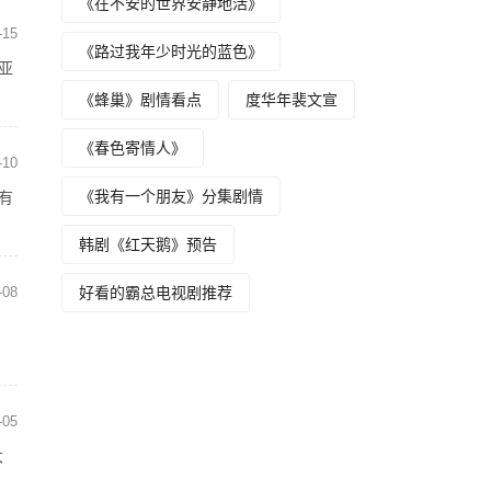
《在不安的世界安静地活》
-15
《路过我年少时光的蓝色》
亚
《蜂巢》剧情看点
度华年裴文宣
《春色寄情人》
-10
《我有一个朋友》分集剧情
有
韩剧《红天鹅》预告
-08
好看的霸总电视剧推荐
-05
大