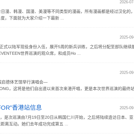
2026-07
合日漫、韩漫、国漫、美漫等不同类型的漫画，所有漫画都是经过汉化的
，下面就为大家介绍一下最新 ...
2025-09
9月15日正式以陆军现役身份入伍，展开5周的新兵训练，之后将分配至部队继续
NTEEN世界巡演的观众席，和成员Ho ...
2025-09
1日假启德体艺馆举行演唱会—
INHONGKONG，这将是他们自出道以来首次来港开唱，更是本次世界巡演的最终
 FOR”香港站信息
2025-09
OR”，是次巡演由7月19日至20日从韩国仁川开始，之后将陆续造访日本、亚
离互动。她们去年成功完成第五 ...