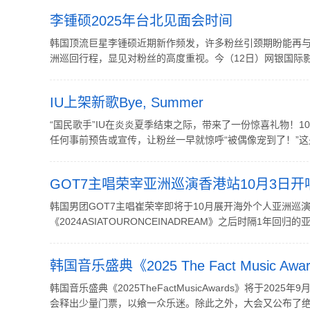
李锺硕2025年台北见面会时间
韩国顶流巨星李锺硕近期新作频发，许多粉丝引颈期盼能再与
洲巡回行程，显见对粉丝的高度重视。今（12日）网银国际影视正
IU上架新歌Bye, Summer
“国民歌手”IU在炎炎夏季结束之际，带来了一份惊喜礼物！10日
任何事前预告或宣传，让粉丝一早就惊呼“被偶像宠到了！”这是
GOT7主唱荣宰亚洲巡演香港站10月3日开
韩国男团GOT7主唱崔荣宰即将于10月展开海外个人亚洲巡演《202
《2024ASIATOURONCEINADREAM》之后时隔1年回
韩国音乐盛典《2025 The Fact Music A
韩国音乐盛典《2025TheFactMusicAwards》将于
会释出少量门票，以飨一众乐迷。除此之外，大会又公布了绝密