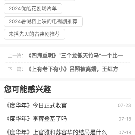
2024优酷花剧场片单
2024暑假档上映的电视剧推荐
未播先火的古装剧推荐
《四海重明》“三个龙傲天竹马”一个比一
上一篇：
个帅！
《上有老下有小》吕翔被离婚，王红方
下一篇：
知，顾晓蒙不生子的真相
您可能感兴趣
《度华年》今日正式收官
07-23
《度华年》李蓉登基了吗
07-18
《度华年》上官雅和苏容华的结局是什么
07-18