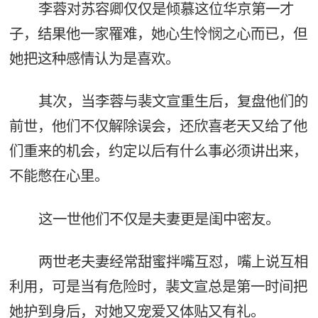
李蓉对苏容卿仅仅是倾慕这位华京第一才
子，结果他一家罹难，她心生怜悯之心而已，但
她把这种感情认为是喜欢。
其次，当李蓉与裴文宣重生后，复盘他们的
前世，他们不仅解除误会，还欣喜老天又给了他
们重来的机会，约定以后有什么事必须讲出来，
不能憋在心里。
这一世他们不仅是夫妻更是闺中密友。
两世老夫妻经常甜蜜拌嘴互怼，嘴上说互相
利用，可是当有危险时，裴文宣总是第一时间把
她护到身后，对她又宠爱又体贴又有礼。