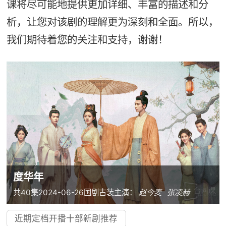
课将尽可能地提供更加详细、丰富的描述和分
析，让您对该剧的理解更为深刻和全面。所以，
我们期待着您的关注和支持，谢谢！
度华年
共40集
2024-06-26
国剧
古装
主演：
赵今麦
张凌赫
近期定档开播十部新剧推荐