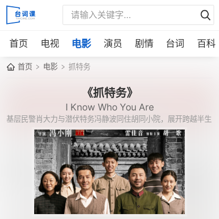
首页
电视
电影
演员
剧情
台词
百科
首页
电影
抓特务
《抓特务》
I Know Who You Are
基层民警肖大力与潜伏特务冯静波同住胡同小院，展开跨越半生
的猫鼠对峙。