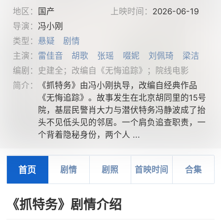
地区：
国产
上映时间：
2026-06-19
导演：
冯小刚
类型：
悬疑
剧情
主演：
雷佳音
胡歌
张瑶
啜妮
刘佩琦
梁洁
编剧：史建全；改编自《无悔追踪》；院线电影
简介：
《抓特务》由冯小刚执导，改编自经典作品
《无悔追踪》。故事发生在北京胡同里的15号
院，基层民警肖大力与潜伏特务冯静波成了抬
头不见低头见的邻居。一个肩负追查职责，一
个背着隐秘身份，两个人 ...
首页
剧情
剧照
首映时间
合集
《抓特务》剧情介绍