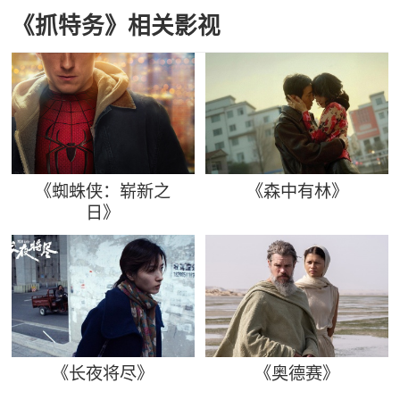
《抓特务》相关影视
《蜘蛛侠：崭新之
《森中有林》
日》
《长夜将尽》
《奥德赛》