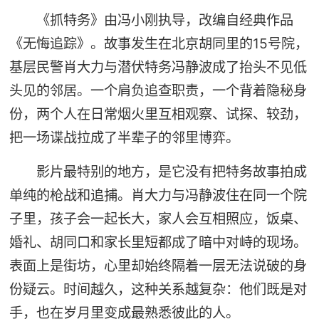
《抓特务》由冯小刚执导，改编自经典作品
《无悔追踪》。故事发生在北京胡同里的15号院，
基层民警肖大力与潜伏特务冯静波成了抬头不见低
头见的邻居。一个肩负追查职责，一个背着隐秘身
份，两个人在日常烟火里互相观察、试探、较劲，
把一场谍战拉成了半辈子的邻里博弈。
影片最特别的地方，是它没有把特务故事拍成
单纯的枪战和追捕。肖大力与冯静波住在同一个院
子里，孩子会一起长大，家人会互相照应，饭桌、
婚礼、胡同口和家长里短都成了暗中对峙的现场。
表面上是街坊，心里却始终隔着一层无法说破的身
份疑云。时间越久，这种关系越复杂：他们既是对
手，也在岁月里变成最熟悉彼此的人。