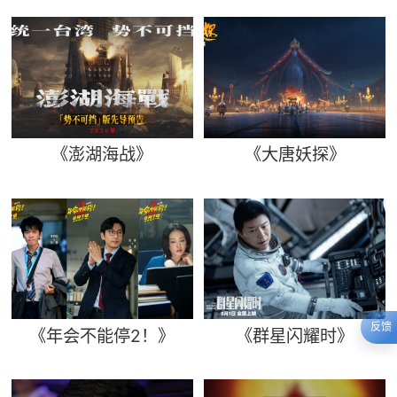
《澎湖海战》
《大唐妖探》
反馈
《年会不能停2！》
《群星闪耀时》