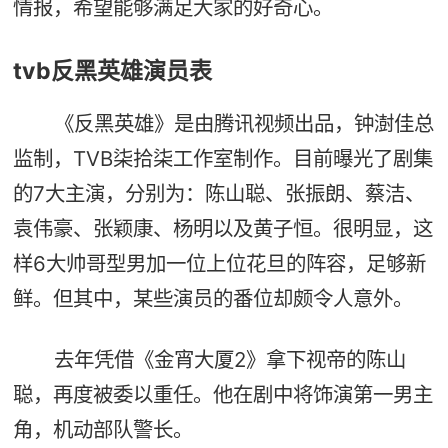
情报，希望能够满足大家的好奇心。
tvb反黑英雄演员表
《反黑英雄》是由腾讯视频出品，钟澍佳总
监制，TVB柒拾柒工作室制作。目前曝光了剧集
的7大主演，分别为：陈山聪、张振朗、蔡洁、
袁伟豪、张颖康、杨明以及黄子恒。很明显，这
样6大帅哥型男加一位上位花旦的阵容，足够新
鲜。但其中，某些演员的番位却颇令人意外。
去年凭借《金宵大厦2》拿下视帝的陈山
聪，再度被委以重任。他在剧中将饰演第一男主
角，机动部队警长。