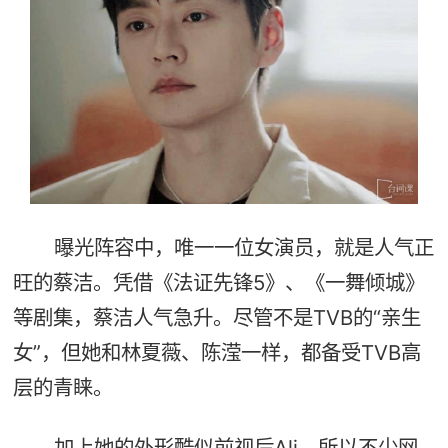
曝光阵容中，唯一一位女演员，就是人气正
旺的蔡洁。凭借《法证先锋5》、《一舞倾城》
等剧集，蔡洁人气急升。尽管不是TVB的“亲生
女”，但她和林夏薇、陈滢一样，都备受TVB高
层的青睐。
加上她的外形酷似前视后Ali，所以不少网