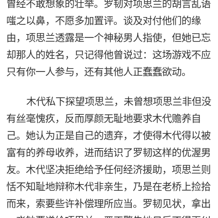
曾经不敢想象的壮举。罗韧对项思兰的胡言乱语
嗤之以鼻，不愿多加置评。谈及对付他们的缘
由，项思兰透露是一个神秘男人指使，但她已忘
却那人的姓名，只记得他曾说过：这场游戏不应
只有你一人参与，还有其他人正蠢蠢欲动。
木代私下探望项思兰，未曾想项思兰非但没
有丝毫愧疚，反而厚颜无耻地要求木代赡养自
己。她认为正是自己的遗弃，才使得木代得以被
富有的养母收养，进而结识了罗韧这样的优渥男
友。木代坚决拒绝给予任何经济援助，项思兰则
恬不知耻地辩称木代非亲生，乃是在老桥上捡拾
而来，索要些许补偿理所应当。罗韧见状，拿出