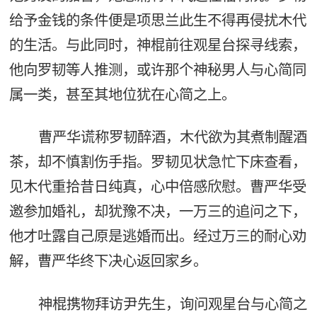
给予金钱的条件便是项思兰此生不得再侵扰木代
的生活。与此同时，神棍前往观星台探寻线索，
他向罗韧等人推测，或许那个神秘男人与心简同
属一类，甚至其地位犹在心简之上。
曹严华谎称罗韧醉酒，木代欲为其煮制醒酒
茶，却不慎割伤手指。罗韧见状急忙下床查看，
见木代重拾昔日纯真，心中倍感欣慰。曹严华受
邀参加婚礼，却犹豫不决，一万三的追问之下，
他才吐露自己原是逃婚而出。经过万三的耐心劝
解，曹严华终下决心返回家乡。
神棍携物拜访尹先生，询问观星台与心简之