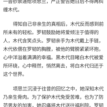
一沓钞票递给项思兰，严正警告她日后不得再纠
缠木代。
得知自己非亲生的真相后，木代反而感到前
所未有的轻松。罗韧鼓励她将爱倾注于值得的
人，木代含笑点头。罗韧亲手为木代戴上手链，
木代依偎在罗韧的胸膛，被他的臂膀紧紧环抱，
心中洋溢着满满的幸福。黑木代目睹白木代被爱
所环绕，心中释然，悄然离去，将白木代归还于
这个世界。
项思兰沉浸于往昔的回忆之中，她深知木代
乃亲生骨肉。为了保护木代免受苦难，也为了防
范男友的加害，她忍痛将木代送往福利院。罗韧