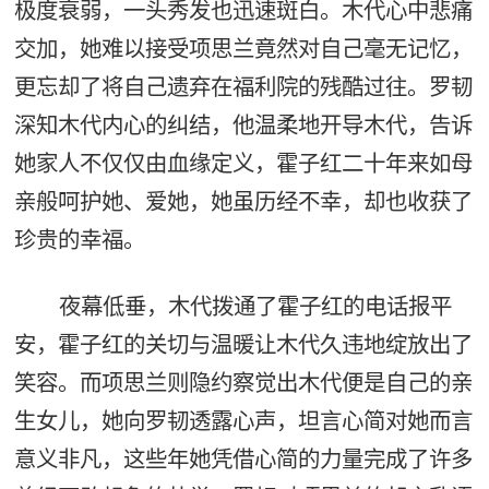
极度衰弱，一头秀发也迅速斑白。木代心中悲痛
交加，她难以接受项思兰竟然对自己毫无记忆，
更忘却了将自己遗弃在福利院的残酷过往。罗韧
深知木代内心的纠结，他温柔地开导木代，告诉
她家人不仅仅由血缘定义，霍子红二十年来如母
亲般呵护她、爱她，她虽历经不幸，却也收获了
珍贵的幸福。
夜幕低垂，木代拨通了霍子红的电话报平
安，霍子红的关切与温暖让木代久违地绽放出了
笑容。而项思兰则隐约察觉出木代便是自己的亲
生女儿，她向罗韧透露心声，坦言心简对她而言
意义非凡，这些年她凭借心简的力量完成了许多