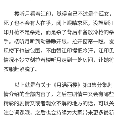
楼听月看着江印，觉得自己不过是个孤女，
死了也不会有人在乎，闭上眼睛求死，没想到江
印开枪不是杀她，而是杀了背后准备放冷枪的杀
手。楼听月听到动静睁开眼，拉开窗帘一瞧，发
现楼下也被包围，不由替江印捏把冷汗，江印见
情况不妙立刻拉着楼听月走到一处房间，让她将
衣服赶紧脱了。
以上就是有关于《月满西楼》第3集分集剧
情介绍的全部内容了，之后在剧情中又会有哪些
精彩的剧情又或者观众不解的地方的话，可以关
注台词课哦，之后也会持续为大家带来更多最新