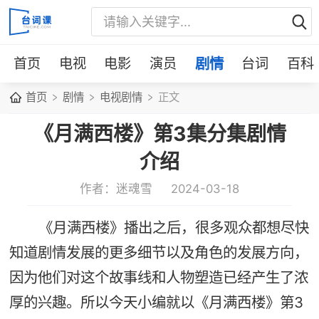
首页
电视
电影
演员
剧情
台词
百科
首页
剧情
电视剧情
正文
《月满西楼》第3集分集剧情
介绍
作者：迷魂雪
2024-03-18
《月满西楼》播出之后，很多观众都想尽快
知道剧情发展的更多细节以及角色的发展方向，
因为他们对这个故事线和人物塑造已经产生了浓
厚的兴趣。所以今天小编就以《月满西楼》第3