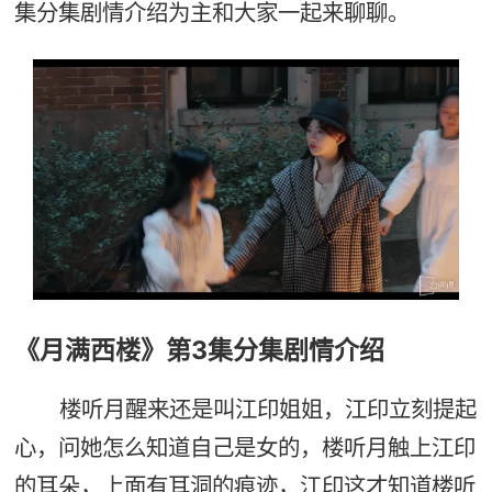
集分集剧情介绍为主和大家一起来聊聊。
《月满西楼》第3集分集剧情介绍
楼听月醒来还是叫江印姐姐，江印立刻提起
心，问她怎么知道自己是女的，楼听月触上江印
的耳朵，上面有耳洞的痕迹，江印这才知道楼听