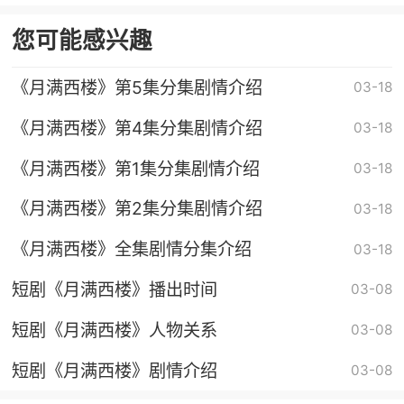
您可能感兴趣
《月满西楼》第5集分集剧情介绍
03-18
《月满西楼》第4集分集剧情介绍
03-18
《月满西楼》第1集分集剧情介绍
03-18
《月满西楼》第2集分集剧情介绍
03-18
《月满西楼》全集剧情分集介绍
03-18
短剧《月满西楼》播出时间
03-08
短剧《月满西楼》人物关系
03-08
短剧《月满西楼》剧情介绍
03-08