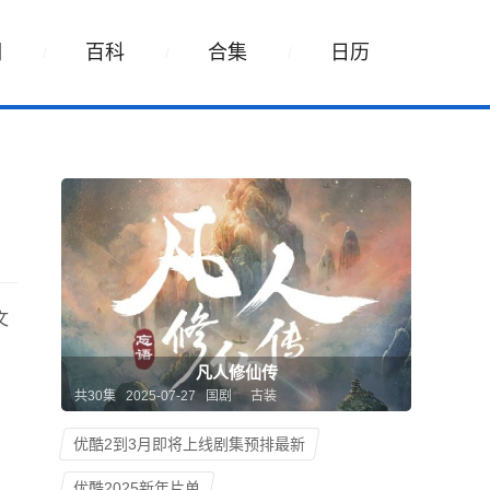
词
百科
合集
日历
文
凡人修仙传
共30集 2025-07-27 国剧
古装
优酷2到3月即将上线剧集预排最新
优酷2025新年片单