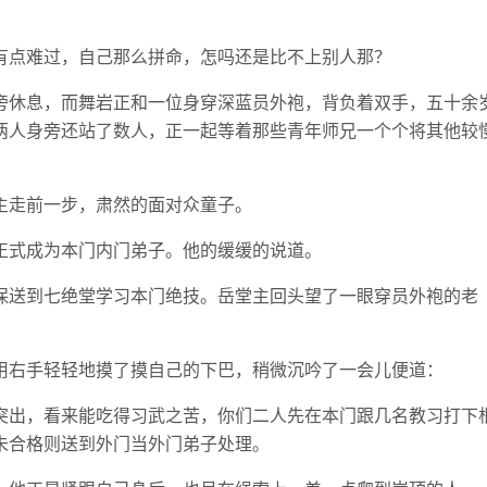
有点难过，自己那么拼命，怎吗还是比不上别人那？
旁休息，而舞岩正和一位身穿深蓝员外袍，背负着双手，五十余
两人身旁还站了数人，正一起等着那些青年师兄一个个将其他较
主走前一步，肃然的面对众童子。
正式成为本门内门弟子。他的缓缓的说道。
保送到七绝堂学习本门绝技。岳堂主回头望了一眼穿员外袍的老
用右手轻轻地摸了摸自己的下巴，稍微沉吟了一会儿便道：
突出，看来能吃得习武之苦，你们二人先在本门跟几名教习打下
未合格则送到外门当外门弟子处理。