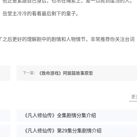
，他正是紧跟自己身后，也吊在绳索上，差一点爬到崖顶的人。
。岳堂主冷冷的看着最后剩下的童子。
了之后更好的理解剧中的剧情和人物情节，非常推荐你关注台词
《致命游戏》阿姐鼓故事原型
下一篇：
更
《凡人修仙传》全集剧情分集介绍
《凡人修仙传》第29集分集剧情介绍