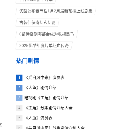
优酷公布春节档1月2月最新预排上线剧集
古装仙侠奇幻玄幻剧
6部待播剧哪部会成为收视黑马
2025优酷年度片单热血传奇
热门剧情
《兵自风中来》演员表
1
《人鱼》剧情介绍
2
电视剧《主角》剧情介绍
3
《主角》分集剧情介绍大全
4
《人鱼》演员表
5
太
《兵自风中来》分集剧情介绍大全
6