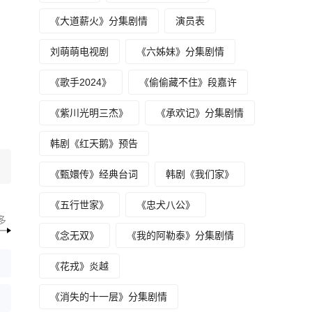
《大道薪火》分集剧情
演员表
刘萌萌电视剧
《六姊妹》分集剧情
《歌手2024》
《偷偷藏不住》段嘉许
《紫川光明三杰》
《承欢记》分集剧情
韩剧《红天鹅》预告
《甄嬛传》经典台词
韩剧《我们家》
《五行世家》
《忠犬八公》
多
《念无双》
《我的阿勒泰》分集剧情
《花戎》炎越
《消失的十一层》分集剧情