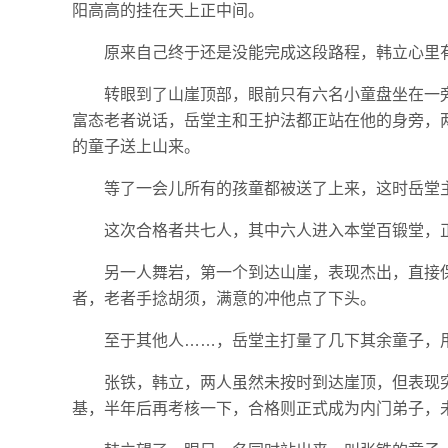
阳高高的挂在天上正中间。
原来自己终于还是没能完成这段路程，韩立心里
转眼到了山崖顶部，眼前只有六名小童盘坐在一
富态老者说话，岳堂主和王护法都正站在他的身旁，
的童子送上山来。
等了一会儿所有的孩童都被送了上来，这时岳堂
这次合格者共七人，其中六人进入本堂百锻堂，
另一人舞岩，第一个到达山崖，表现杰出，直接
者，老者手捻胡须，满意的冲他点了下头。
至于其他人……，岳堂主打量了几下其余童子，
张铁，韩立，两人虽然未按时到达崖顶，但表现
基，半年后再考核一下，合格则正式成为内门弟子，