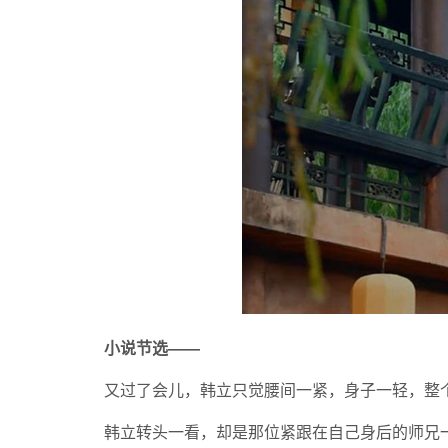
小说节选——
又过了会儿，韩立只觉腰间一紧，身子一轻，整
韩立转头一看，却是那位紧跟在自己身后的师兄