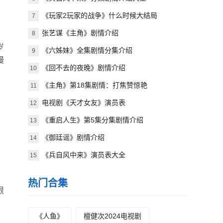
《玩家2玩家的战争》什么时候大结局
7
张艺谋《主角》剧情介绍
8
岁
《六姊妹》全集剧情分集介绍
9
慢
《回不去的夜晚》剧情介绍
10
《主角》第18集剧情：打焦赞惊艳
11
电视剧《天才女友》演员表
12
《重启人生》第5集分集剧情介绍
13
《御廷谣》剧情介绍
14
《兵自风中来》演员表大全
15
热门合集
根
《人鱼》
檀健次2024电视剧