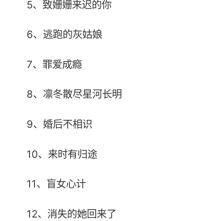
5、致姗姗来迟的你
6、逃跑的灰姑娘
7、罪爱成瘾
8、凛冬散尽星河长明
9、婚后不相识
10、来时有归途
11、盲女心计
12、消失的她回来了