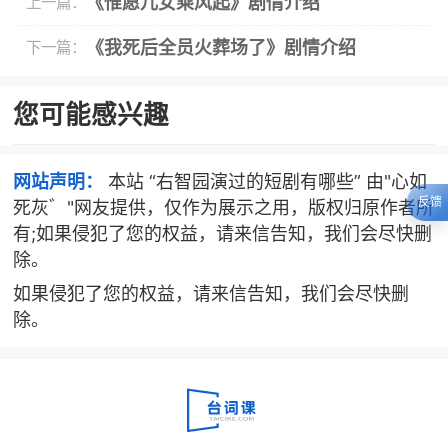
《惟愿儿女乘风起》剧情介绍
上一篇：
《我死后全员火葬场了》剧情介绍
下一篇：
您可能感兴趣
网站声明：
本站 “右智园演过的短剧有哪些” 由"心如
反馈
死灰゛"网友提供，仅作为展示之用，版权归原作者所
有;如果侵犯了您的权益，请来信告知，我们会尽快删
除。
如果侵犯了您的权益，请来信告知，我们会尽快删
除。