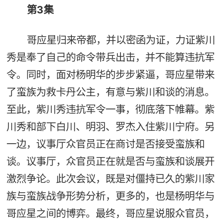
第3集
哥应星归来帝都，并以密函为证，力证紫川
秀是奉了自己的命令带兵出击，并不能算违抗军
令。同时，面对杨明华的步步紧逼，哥应星带来
了蛮族为救卡丹公主，有意与紫川和谈的消息。
至此，紫川秀违抗军令一事，彻底落下帷幕。紫
川秀和部下白川、明羽、罗杰入住紫川宁府。另
一边，议事厅众官员正在商讨是否接受蛮族和
谈。议事厅，众官员正在就是否与蛮族和谈展开
激烈争论。此次会议，既是对僵持已久的紫川家
族与蛮族战争形势分析，更多的，也是杨明华与
哥应星之间的博弈。最终，哥应星说服众官员，