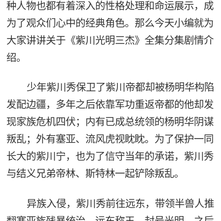
种人物也都有着深入的性格处理和命运展示，成
为了观众们心中的经典角色。那么今天小编就为
大家讲讲关于《紫川光明三杰》全集分集剧情介
绍。
少年紫川秀保卫了紫川帝都却被杨明华构陷
发配边疆，多年之后依靠军功重返帝都的他却发
现家族危机四伏；内有已成总统领的杨明华阴谋
叛乱；外有塞亚、流风虎视眈眈。为了保护一同
长大的紫川宁，也为了信守当年的承诺，紫川秀
与结义兄弟帝林、斯特林一起铲除叛乱。
异族入侵，紫川秀前往远东，带领半兽人推
翻塞亚族残暴统治，远东称王，封号光明。之后