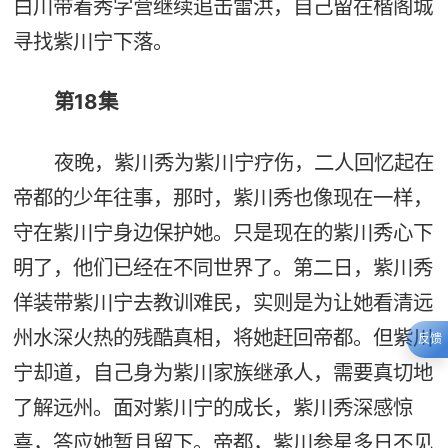
白川带着秀字营继续追击雷洪，自己留在楷阁城
寻找紫川宁下落。
第18集
夜晚，紫川秀为紫川宁疗伤，二人回忆起在
帝都的少年往事，那时，紫川秀也像现在一样，
守在紫川宁身边保护她。只是现在的紫川秀心下
明了，他们已经在不同世界了。第二日，紫川秀
佯装带紫川宁去教训难民，实则是为让她看清远
州水深火热的残酷真相，将她赶回帝都。但紫川
反馈
宁却道，自己身为紫川家族继承人，需要真切地
了解远州。面对紫川宁的成长，紫川秀深感惊
喜，答应她暂且留下。帝都，紫川参星多日不见