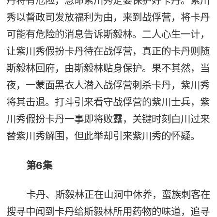
丹将有危险，急命紫川秀定要保护好卡丹。紫川
秀以督政司发放福利为由，来到战俘营，将卡丹
可能有危险的消息告诉斯毅林。二人心生一计，
让紫川秀假扮卡丹待在战俘营，真正的卡丹则随
斯毅林回府，由斯毅林贴身保护。果不其然，当
夜，一蒙面黑衣人潜入战俘营刺杀卡丹，紫川秀
将其击退。打斗引来看守战俘营的紫川士兵，紫
川秀假扮卡丹一事即将败露，关键时刻白川过来
替紫川秀解围，但此举却引来紫川秀的怀疑。
第6集
卡丹、斯毅林正在山洞中休养，蛮族刺客在
搜寻中闻到卡丹给斯毅林所用药物的味道，追寻