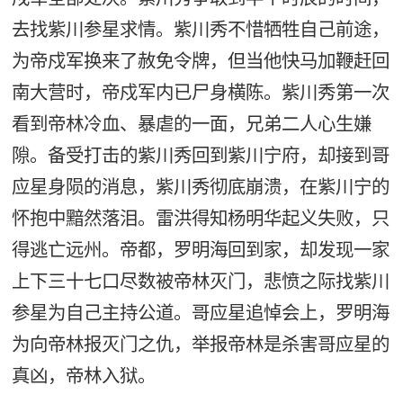
去找紫川参星求情。紫川秀不惜牺牲自己前途，
为帝戍军换来了赦免令牌，但当他快马加鞭赶回
南大营时，帝戍军内已尸身横陈。紫川秀第一次
看到帝林冷血、暴虐的一面，兄弟二人心生嫌
隙。备受打击的紫川秀回到紫川宁府，却接到哥
应星身陨的消息，紫川秀彻底崩溃，在紫川宁的
怀抱中黯然落泪。雷洪得知杨明华起义失败，只
得逃亡远州。帝都，罗明海回到家，却发现一家
上下三十七口尽数被帝林灭门，悲愤之际找紫川
参星为自己主持公道。哥应星追悼会上，罗明海
为向帝林报灭门之仇，举报帝林是杀害哥应星的
真凶，帝林入狱。