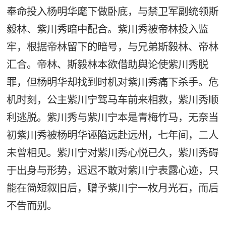
奉命投入杨明华麾下做卧底，与禁卫军副统领斯
毅林、紫川秀暗中配合。紫川秀被帝林投入监
牢，根据帝林留下的暗号，与兄弟斯毅林、帝林
汇合。帝林、斯毅林本欲借助舆论使紫川秀脱
罪，但杨明华却找到时机对紫川秀痛下杀手。危
机时刻，公主紫川宁驾马车前来相救，紫川秀顺
利逃脱。紫川秀与紫川宁本是青梅竹马，无奈当
初紫川秀被杨明华诬陷远赴远州，七年间，二人
未曾相见。紫川宁对紫川秀心悦已久，紫川秀碍
于出身与形势，迟迟不敢对紫川宁表露心迹，只
能在简短叙旧后，赠予紫川宁一枚月光石，而后
不告而别。