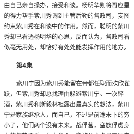
由自己亲自操办，接受和谈。杨明华则将哥应星
的得力帮手紫川秀调到主管后勤的督政司，妄图
约束紫川秀在和谈中的作用。然而，聪明的紫川
秀却已看透杨明华的心思，反而认为，督政司看
似毫无用处，却恰好有处处能发挥作用的地方。
第4集
紫川宁因为紫川秀能留在帝都任职而欢欣雀
跃，但紫川秀却总找理由躲避紫川宁。一次醉
酒，紫川秀和斯毅林袒露出最真实的想法，紫川
宁是家族继承人，而自己，不过是前途未卜的穷
小子，他们两个没有未来。战俘营，蛮族俘虏身