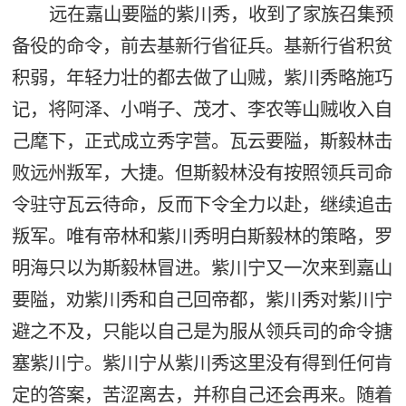
远在嘉山要隘的紫川秀，收到了家族召集预
备役的命令，前去基新行省征兵。基新行省积贫
积弱，年轻力壮的都去做了山贼，紫川秀略施巧
记，将阿泽、小哨子、茂才、李农等山贼收入自
己麾下，正式成立秀字营。瓦云要隘，斯毅林击
败远州叛军，大捷。但斯毅林没有按照领兵司命
令驻守瓦云待命，反而下令全力以赴，继续追击
叛军。唯有帝林和紫川秀明白斯毅林的策略，罗
明海只以为斯毅林冒进。紫川宁又一次来到嘉山
要隘，劝紫川秀和自己回帝都，紫川秀对紫川宁
避之不及，只能以自己是为服从领兵司的命令搪
塞紫川宁。紫川宁从紫川秀这里没有得到任何肯
定的答案，苦涩离去，并称自己还会再来。随着