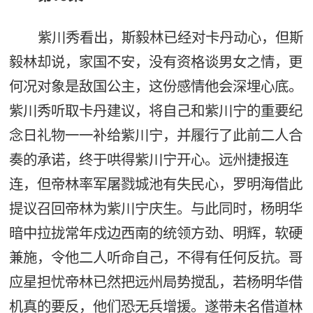
紫川秀看出，斯毅林已经对卡丹动心，但斯
毅林却说，家国不安，没有资格谈男女之情，更
何况对象是敌国公主，这份感情他会深埋心底。
紫川秀听取卡丹建议，将自己和紫川宁的重要纪
念日礼物一一补给紫川宁，并履行了此前二人合
奏的承诺，终于哄得紫川宁开心。远州捷报连
连，但帝林率军屠戮城池有失民心，罗明海借此
提议召回帝林为紫川宁庆生。与此同时，杨明华
暗中拉拢常年戍边西南的统领方劲、明辉，软硬
兼施，令他二人听命自己，不得有任何反抗。哥
应星担忧帝林已然把远州局势搅乱，若杨明华借
机真的要反，他们恐无兵增援。遂带未名借道林