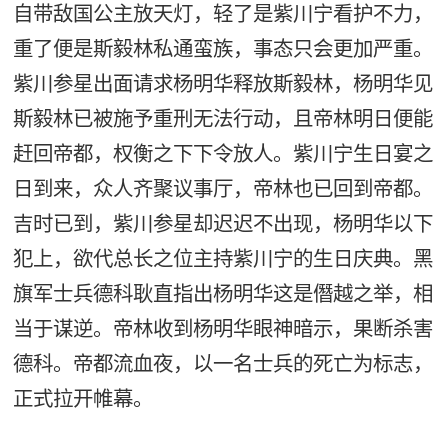
自带敌国公主放天灯，轻了是紫川宁看护不力，
重了便是斯毅林私通蛮族，事态只会更加严重。
紫川参星出面请求杨明华释放斯毅林，杨明华见
斯毅林已被施予重刑无法行动，且帝林明日便能
赶回帝都，权衡之下下令放人。紫川宁生日宴之
日到来，众人齐聚议事厅，帝林也已回到帝都。
吉时已到，紫川参星却迟迟不出现，杨明华以下
犯上，欲代总长之位主持紫川宁的生日庆典。黑
旗军士兵德科耿直指出杨明华这是僭越之举，相
当于谋逆。帝林收到杨明华眼神暗示，果断杀害
德科。帝都流血夜，以一名士兵的死亡为标志，
正式拉开帷幕。