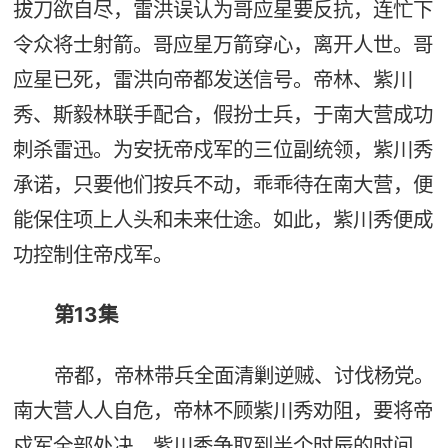
拔刀欲自尽，雷洪误认为哥应星要反抗，连忙下
令众将士射箭。哥应星万箭穿心，离开人世。哥
应星已死，雷洪向帝都发送信号。帝林、紫川
秀、斯毅林联手配合，假扮士兵，于南大营成功
刺杀雷迅。为安抚帝戍军的三位副统领，紫川秀
承诺，只要他们按兵不动，乖乖待在南大营，便
能保住项上人头和未来仕途。如此，紫川秀便成
功控制住帝戍军。
第13集
帝都，帝林带兵全面清剿逆贼、讨伐杨党。
南大营人人自危，帝林不顾紫川秀劝阻，要将帝
戍军全部处决。紫川秀争取到半个时辰的时间，