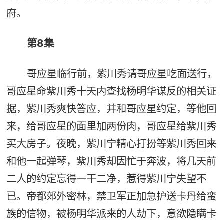
府。
第8集
哥应星临行前，紫川秀请哥应星吃面送行，
哥应星命紫川秀十天内查找杨明华谋反的相关证
据，紫川秀爽快答应，并和哥应星约定，等他回
来，给哥应星的面里加两份肉，哥应星给紫川秀
买大房子。夜晚，紫川宁精心打扮等紫川秀回来
和他一起弹琴，紫川秀却因忙于奔波，将几天前
二人的约定忘得一干二净，惹得紫川宁失望不
已。帝都郊外密林，禁卫军正加急护送卡丹给蛮
族的信物，被杨明华派来的人劫下，意欲隐瞒卡