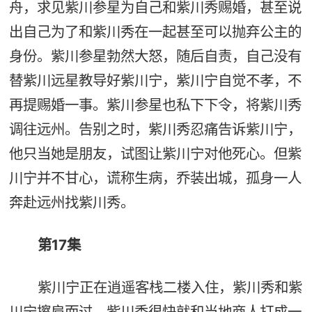
舟，求见紫川参星为自己和紫川秀赐婚，甚至说
出自己为了和紫川秀在一起甚至可以抛弃公主的
身份。紫川参星勃然大怒，随后自责，自己没有
替紫川远星教导好紫川宁，紫川宁自觉不孝，不
再提赐婚一事。紫川参星也私下下令，将紫川秀
调往远州。告别之时，紫川秀忍痛告诉紫川宁，
他只当她是朋友，试图让紫川宁对他死心。但紫
川宁并不甘心，谎称生病，乔装出城，孤身一人
奔赴远州找紫川秀。
第17集
紫川宁正在逍遥客栈二楼入住，紫川秀和紫
川宁擦肩而过。紫川秀很快就和当地商人打成一