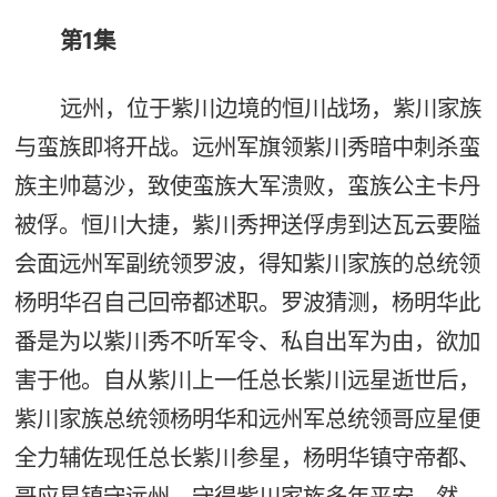
第1集
远州，位于紫川边境的恒川战场，紫川家族
与蛮族即将开战。远州军旗领紫川秀暗中刺杀蛮
族主帅葛沙，致使蛮族大军溃败，蛮族公主卡丹
被俘。恒川大捷，紫川秀押送俘虏到达瓦云要隘
会面远州军副统领罗波，得知紫川家族的总统领
杨明华召自己回帝都述职。罗波猜测，杨明华此
番是为以紫川秀不听军令、私自出军为由，欲加
害于他。自从紫川上一任总长紫川远星逝世后，
紫川家族总统领杨明华和远州军总统领哥应星便
全力辅佐现任总长紫川参星，杨明华镇守帝都、
哥应星镇守远州，守得紫川家族多年平安。然