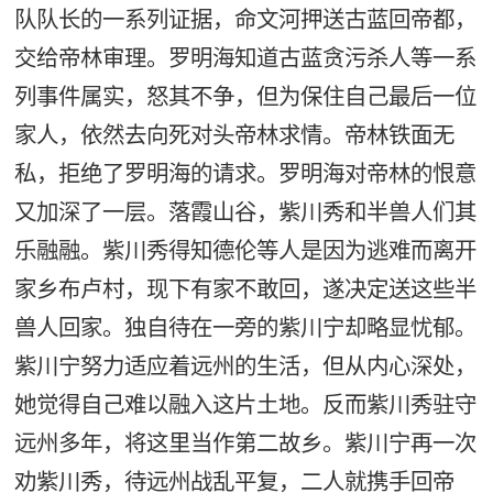
队队长的一系列证据，命文河押送古蓝回帝都，
交给帝林审理。罗明海知道古蓝贪污杀人等一系
列事件属实，怒其不争，但为保住自己最后一位
家人，依然去向死对头帝林求情。帝林铁面无
私，拒绝了罗明海的请求。罗明海对帝林的恨意
又加深了一层。落霞山谷，紫川秀和半兽人们其
乐融融。紫川秀得知德伦等人是因为逃难而离开
家乡布卢村，现下有家不敢回，遂决定送这些半
兽人回家。独自待在一旁的紫川宁却略显忧郁。
紫川宁努力适应着远州的生活，但从内心深处，
她觉得自己难以融入这片土地。反而紫川秀驻守
远州多年，将这里当作第二故乡。紫川宁再一次
劝紫川秀，待远州战乱平复，二人就携手回帝