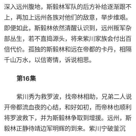
深入远州腹地，斯毅林军队的后方补给逐渐跟不
上，再加上远州各族对他们的敌意，举步维艰。
即便如此，斯毅林依然清醒认识到，远州叛军杂
部丛生，若不直捣源头，将来紫川家族会付出百
倍代价。孤独的斯毅林和远在帝都的卡丹，相隔
千山万水，以信寄情，诉说相思。
第16集
紫川秀为救罗波，找帝林相助，兄弟二人说
开帝都流血夜的心结，和好如初，而帝林也顺利
将罗波救下，并为斯毅林争取到增援。远州，斯
毅林正静待靖边军明辉的到来。紫川宁破釜沉