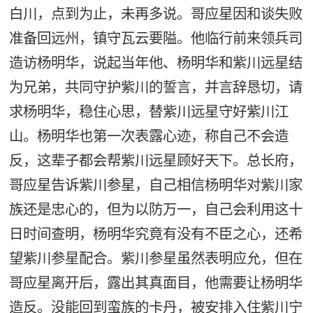
白川，点到为止，未再多说。哥应星因和谈失败
准备回远州，镇守瓦云要隘。他临行前来领兵司
造访杨明华，说起当年他、杨明华和紫川远星结
为兄弟，共同守护紫川的誓言，并言辞恳切，请
求杨明华，稳住心思，替紫川远星守好紫川江
山。杨明华也第一次表露心迹，称自己不会造
反，这辈子都会帮紫川远星顾好天下。总长府，
哥应星告诉紫川参星，自己相信杨明华对紫川家
族还是忠心的，但为以防万一，自己会利用这十
日时间查明，杨明华究竟有没有不臣之心，还希
望紫川参星配合。紫川参星虽然表明应允，但在
哥应星离开后，露出其真面目，他需要让杨明华
造反。没能回到蛮族的卡丹，被安排入住紫川宁