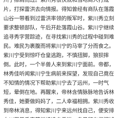
片，打探雷洪去向情报。得知曾经有商队在落霞
山谷一带看到过雷洪率领的叛军时，紫川秀立刻
要求整顿部队，午后开赴落霞山谷。紫川宁继续
追寻秀字营踪迹，在寻找紫川秀的过程中碰到难
民。难民为裹腹而将紫川宁的马宰了分而食之。
紫川宁受到惊吓仓皇逃跑，不慎扭脚，狼狈摔
倒。此时，一个半兽人来到紫川宁面前。帝都，
林秀佳听闻紫川宁生病前来探望，发现自己竟在
不知情的情况下帮助紫川宁去了远州，一时气
短，晕倒在地。再醒来，帝林含情脉脉地告诉林
秀佳，她要做妈妈了，二人幸福相拥。紫川秀收
到帝林消息，得知紫川宁来远州找自己，便安排