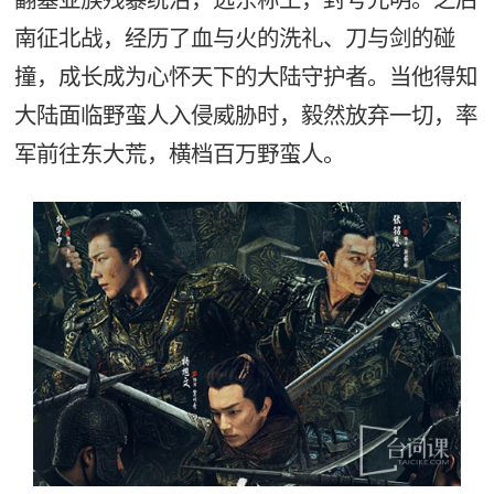
南征北战，经历了血与火的洗礼、刀与剑的碰
撞，成长成为心怀天下的大陆守护者。当他得知
大陆面临野蛮人入侵威胁时，毅然放弃一切，率
军前往东大荒，横档百万野蛮人。