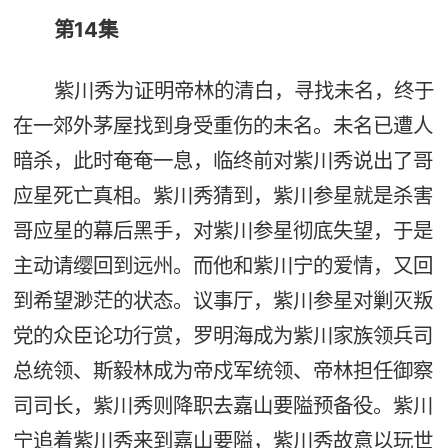
第14集
紫川秀为证明帝林的清白，寻找未名，终于
在一郊外茅屋找到身受重伤的未名。未名已遭人
暗杀，此时奄奄一息，临终前对紫川秀说出了哥
应星死亡真相。紫川秀猜到，紫川参星就是杀害
哥应星的幕后黑手，对紫川参星彻底失望，于是
主动请缨回到远州。而他和紫川宁的爱情，又回
到希望渺茫的状态。议事厅，紫川参星对剿灭叛
党的众臣论功行赏，罗明海成为紫川家族领兵司
总统领、斯毅林成为帝戍军统领、帝林担任御察
司司长，紫川秀则降职去嘉山要隘预备役。紫川
宁追着紫川秀来到嘉山要隘，紫川秀故意以玩世