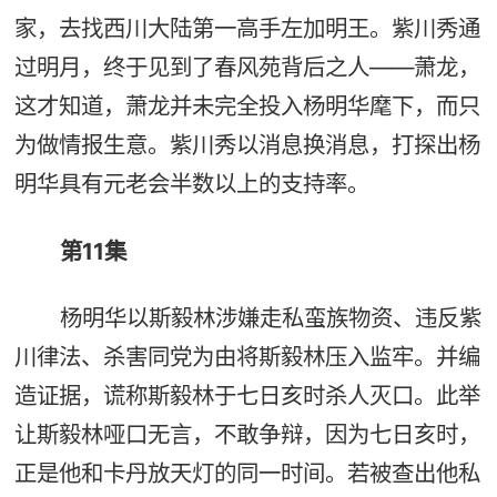
家，去找西川大陆第一高手左加明王。紫川秀通
过明月，终于见到了春风苑背后之人——萧龙，
这才知道，萧龙并未完全投入杨明华麾下，而只
为做情报生意。紫川秀以消息换消息，打探出杨
明华具有元老会半数以上的支持率。
第11集
杨明华以斯毅林涉嫌走私蛮族物资、违反紫
川律法、杀害同党为由将斯毅林压入监牢。并编
造证据，谎称斯毅林于七日亥时杀人灭口。此举
让斯毅林哑口无言，不敢争辩，因为七日亥时，
正是他和卡丹放天灯的同一时间。若被查出他私