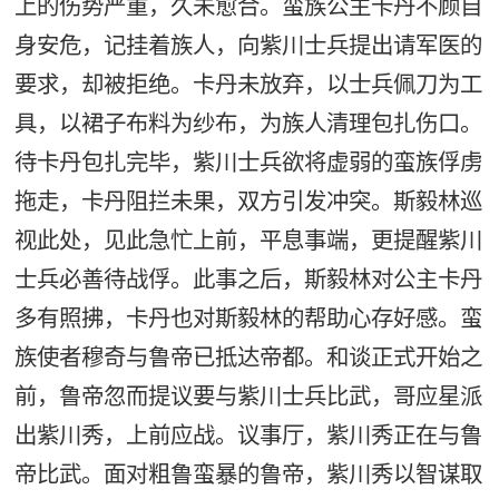
上的伤势严重，久未愈合。蛮族公主卡丹不顾自
身安危，记挂着族人，向紫川士兵提出请军医的
要求，却被拒绝。卡丹未放弃，以士兵佩刀为工
具，以裙子布料为纱布，为族人清理包扎伤口。
待卡丹包扎完毕，紫川士兵欲将虚弱的蛮族俘虏
拖走，卡丹阻拦未果，双方引发冲突。斯毅林巡
视此处，见此急忙上前，平息事端，更提醒紫川
士兵必善待战俘。此事之后，斯毅林对公主卡丹
多有照拂，卡丹也对斯毅林的帮助心存好感。蛮
族使者穆奇与鲁帝已抵达帝都。和谈正式开始之
前，鲁帝忽而提议要与紫川士兵比武，哥应星派
出紫川秀，上前应战。议事厅，紫川秀正在与鲁
帝比武。面对粗鲁蛮暴的鲁帝，紫川秀以智谋取