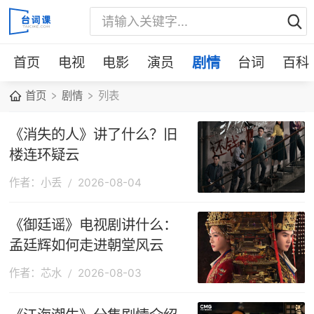
首页
电视
电影
演员
剧情
台词
百科
首页
剧情
列表
《消失的人》讲了什么？旧
楼连环疑云
作者：小丢
2026-08-04
《御廷谣》电视剧讲什么：
孟廷辉如何走进朝堂风云
作者：芯水
2026-08-03