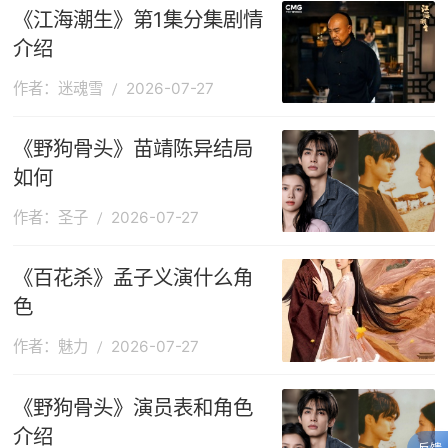
《江海潮生》第1集分集剧情
介绍
作者：迷魂雪
2026-07-27
《野狗骨头》苗靖陈异结局
如何
作者：圣子
2026-07-27
《百花杀》孟子义演什么角
色
作者：魅力
2026-07-27
《野狗骨头》演员表和角色
介绍