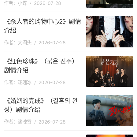
作者：小蝶
2026-07-28
《杀人者的购物中心2》剧情
介绍
作者：大闷头
2026-07-28
《红色珍珠》（붉은 진주）
剧情介绍
作者：迷魂冰
2026-07-28
《婚姻的完成》（결혼의 완
성）剧情介绍
作者：迷魂雪
2026-07-28