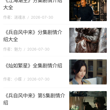
《江海潮生》分集剧情介绍
大全
作者：迷魂冰
2026-07-30
《兵自风中来》分集剧情介
绍大全
作者：魅力
2026-07-30
《灿如繁星》全集剧情介绍
作者：小蝶
2026-07-30
《兵自风中来》第5集剧情介
绍