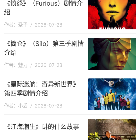
《愤怒》（Furious）剧情介
绍
作者：圣子
2026-07-28
《筒仓》（Silo）第三季剧情
介绍
作者：魅力
2026-07-28
《星际迷航：奇异新世界》
第四季剧情介绍
作者：小丢
2026-07-28
《江海潮生》讲的什么故事