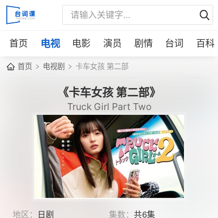
首页
电视
电影
演员
剧情
台词
百科
首页
电视剧
卡车女孩 第二部
《卡车女孩 第二部》
Truck Girl Part Two
地区：
日剧
集数：
共6集