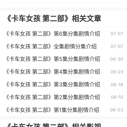
《卡车女孩 第二部》相关文章
《卡车女孩 第二部》第6集分集剧情介绍
07-07
《卡车女孩 第二部》全集剧情分集介绍
07-07
《卡车女孩 第二部》第5集分集剧情介绍
06-30
《卡车女孩 第二部》第4集分集剧情介绍
06-23
《卡车女孩 第二部》第3集分集剧情介绍
06-16
《卡车女孩 第二部》第2集分集剧情介绍
06-10
《卡车女孩 第二部》第1集分集剧情介绍
06-03