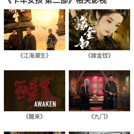
《卡车女孩 第二部》相关影视
《江海潮生》
《嫁金钗》
《醒来》
《九门》