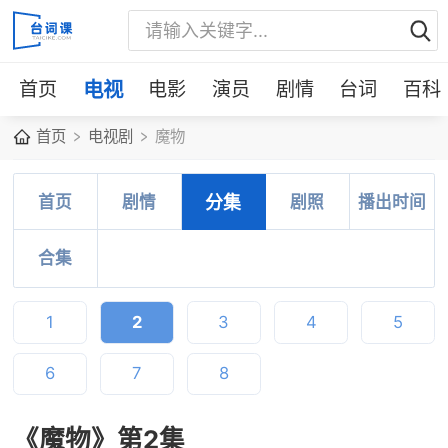
首页
电视
电影
演员
剧情
台词
百科
首页
电视剧
魔物
首页
剧情
分集
剧照
播出时间
合集
1
2
3
4
5
6
7
8
《魔物》第2集