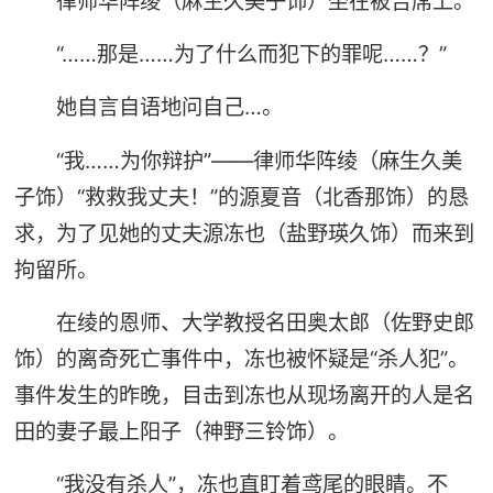
律师华阵绫（麻生久美子饰）坐在被告席上。
“……那是……为了什么而犯下的罪呢……？”
她自言自语地问自己…。
“我……为你辩护”——律师华阵绫（麻生久美
子饰）“救救我丈夫！”的源夏音（北香那饰）的恳
求，为了见她的丈夫源冻也（盐野瑛久饰）而来到
拘留所。
在绫的恩师、大学教授名田奥太郎（佐野史郎
饰）的离奇死亡事件中，冻也被怀疑是“杀人犯”。
事件发生的昨晚，目击到冻也从现场离开的人是名
田的妻子最上阳子（神野三铃饰）。
“我没有杀人”，冻也直盯着鸢尾的眼睛。不