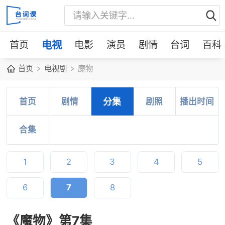
首页
电视
电影
演员
剧情
台词
百科
首页
电视剧
魔物
首页
剧情
分集
剧照
播出时间
合集
1
2
3
4
5
6
7
8
《魔物》第7集