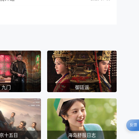
九门
御廷谣
反馈
京十五日
海岛舒服日志