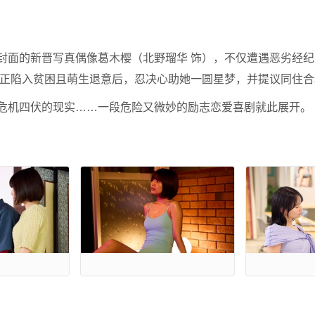
封面的新晋写真偶像葛木樱（北野瑠华 饰），不仅遭遇恶劣经
正陷入贫困且萌生退意后，忍决心助她一圆星梦，并提议同住合
危机四伏的现实……一段危险又微妙的励志恋爱喜剧就此展开。