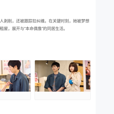
纪人剥削，还被跟踪狂纠缠。在关键时刻，她被梦想
租屋，展开与“本命偶像”的同居生活。