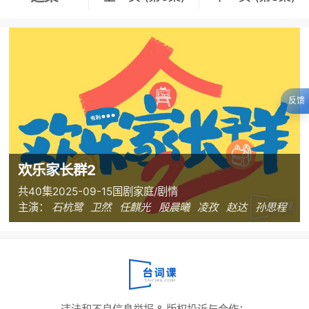
反馈
欢乐家长群2
共40集
2025-09-15
国剧
家庭/剧情
主演：
石杭鹭
卫然
任麒光
殷晨曦
凌孜
赵达
孙思程
刘芮麟
王晓晨
卫诺谨
汪煜轩
陈好
张嘉益