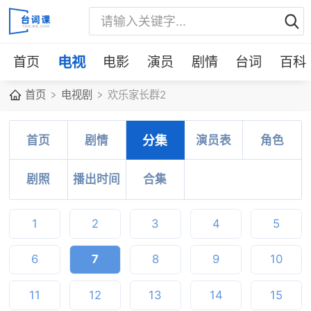
首页
电视
电影
演员
剧情
台词
百科
首页
电视剧
欢乐家长群2
首页
剧情
分集
演员表
角色
剧照
播出时间
合集
1
2
3
4
5
6
7
8
9
10
11
12
13
14
15