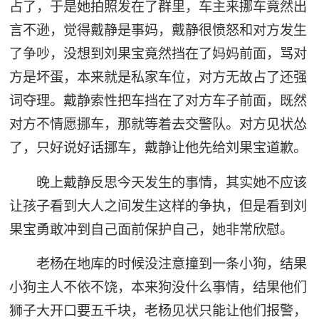
占了，于是她拍照发在了群里，车主来挪车竟然出
言不逊，觉得戴静是事妈，戴静很愤怒和对方发生
了争吵，没想到刘果宝竟然挡在了妈妈前面，骂对
方是坏蛋，本来就是私家车位，对方无故占了还强
词夺理。戴静索性把车挡在了对方车子前面，既然
对方不情愿挪车，那就等着去交警队。对方见状怂
了，只好说好话挪车，戴静让他先给刘果宝道歉。
晚上戴静反思今天发生的事情，其实她不应该
让孩子看到大人之间发生这样的争执，但是看到刘
果宝勇敢冲到自己面前保护自己，她非常欣慰。
老杨在地库的时候没注意撞到一条小狗，结果
小狗主人不依不饶，本来狗没什么事情，结果他们
狮子大开口要五千块，老杨见状只能让他们报警，