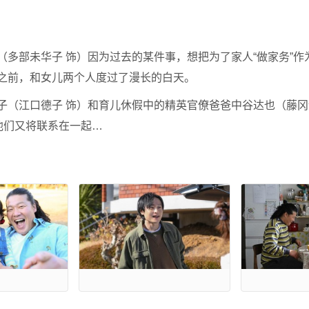
（多部未华子 饰）因为过去的某件事，想把为了家人“做家务”
之前，和女儿两个人度过了漫长的白天。
子（江口德子 饰）和育儿休假中的精英官僚爸爸中谷达也（藤冈
他们又将联系在一起…