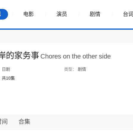
视
电影
演员
剧情
台
岸的家务事
Chores on the other side
：
日剧
类型：
剧情
：
共10集
时间
合集