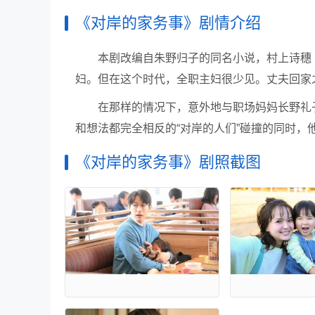
《对岸的家务事》剧情介绍
本剧改编自朱野归子的同名小说，村上诗穗
妇。但在这个时代，全职主妇很少见。丈夫回家
在那样的情况下，意外地与职场妈妈长野礼
和想法都完全相反的“对岸的人们”碰撞的同时，
《对岸的家务事》剧照截图