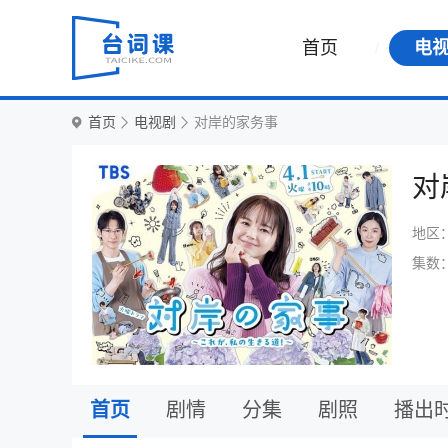
首页
电
首页
电视剧
对岸的家务事
对
地区
集数
首页
剧情
分集
剧照
播出