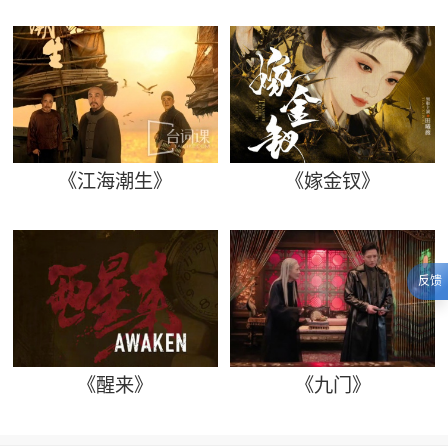
《江海潮生》
《嫁金钗》
反馈
《醒来》
《九门》