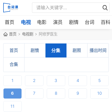
首页
电视
电影
演员
剧情
台词
百科
首页
电视剧
阿修罗医生
首页
剧情
分集
剧照
播出时间
合集
1
2
3
4
5
6
7
8
9
10
11