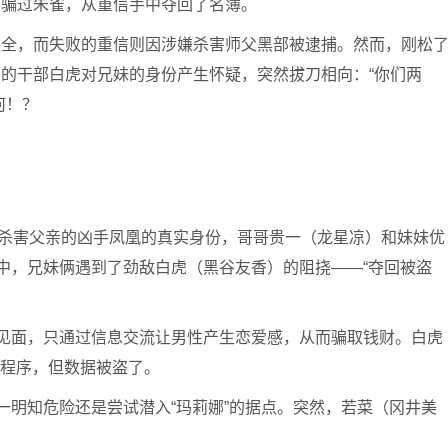
功骗过朱雀，从重信手中夺回了名簿。
保全，而失败的重信则因涉嫌杀害师父黑部被逮捕。然而，刚松
的干部白虎对兄妹的身份产生怀疑，突然拔刀相向：“你们两
何！？
明杀害父亲的凶手凤凰的真实身份，哥哥贵一（龙星凉）和妹妹优
程中，兄妹俩遇到了劲敌白虎（黑谷友香）的阻挠——“夺回被盗
接见面，只通过信息交流让男性产生恋爱感，从而骗取钱财。白虎
的程序，但数据被盗了。
一明知危险还是尝试潜入“玛莉娜”的据点。突然，若菜（冈井美