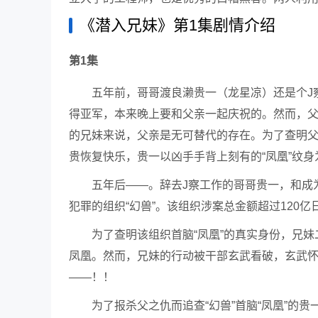
《潜入兄妹》第1集剧情介绍
第1集
五年前，哥哥渡良濑贵一（龙星凉）还是个J
得亚军，本来晚上要和父亲一起庆祝的。然而，
的兄妹来说，父亲是无可替代的存在。为了查明
贵恢复快乐，贵一以凶手手背上刻有的“凤凰”纹
五年后——。辞去J察工作的哥哥贵一，和成
犯罪的组织“幻兽”。该组织涉案总金额超过120亿
为了查明该组织首脑“凤凰”的真实身份，兄妹
凤凰。然而，兄妹的行动被干部玄武看破，玄武怀
——！！
为了报杀父之仇而追查“幻兽”首脑“凤凰”的