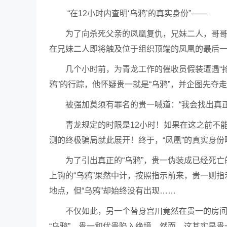
“在12小时内查明‘乌鸦’的真实身份”——
为了向杀死父亲的凤凰复仇，兄妹二人，哥哥
在兄妹二人即将触及位于组织顶端的凤凰的最后
几个小时前，为青龙工作的催收员假装遭遇“抢
鸦”的行踪，他怀疑贵一就是“乌鸦”，并企图先夺
被强加莫须有罪名的贵一喊道：“我会找出真
青龙规定的时限是12小时！如果在这之前不
测的终极骗局就此展开！终于，“凤凰”的真实身份
为了引出真正的“乌鸦”，贵一伪装成已经死亡
上钩的“乌鸦”果然中计，按照指示前来，贵一则指
地点，但“乌鸦”却始终没有出现……
不仅如此，另一个替身宫川竟然在贵一的房间里
“乌鸦”。贵一和优贵陷入绝境。然而，这其实是贵