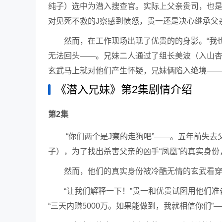
纯子）选中为潜入搜查官。实际上父亲贵司，也是
对见死不救的J察感到愤怒，贵一还是决心继承父
然而，在工作现场出现了优贵的的身影。“我
无法回头——。兄妹二人通过了组长美波（入山杏
玄武马上就对他们产生怀疑，兄妹俩陷入绝境—
《潜入兄妹》第2集剧情介绍
第2集
“你们两个是J察的走狗吧”——。五年前失
子），为了找出杀害父亲的凶手“凤凰”的真实身份
然而，他们的真实身份被冷酷无情的玄武看
“让我们解释一下！”贵一和优贵试图用他们准
“三天内赚5000万。如果能做到，我就相信你们”