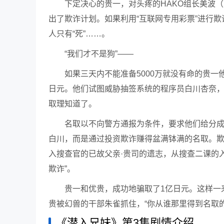
下定决心的贵一，对头疼的HAKO组长美波
出了欺诈计划。如果利用“互联网专用彩票”进行
人只有“死”……。
“我们才不是狗”——
如果三天内不能准备5000万就没有命的贵一
日元。他们试图威胁抽签系统的程序员白川杏奈，
取理知道了。
名取以不向警方通报为条件，要求他们给分
白川，而是通过投资欺诈赚得盆满钵满的名取。
入搜查官的已故父亲·贵司的遗志，从搜查二课的
欺诈”。
贵一和优贵，成功地骗取了1亿日元。这样一
贵被幻兽的干部朱雀抓住，“你从谁那里得到名取的
《潜入兄妹》第3集剧情介绍