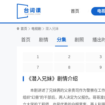
首页
电
首页
电视剧
潜入兄妹
首页
剧情
分集
剧照
播出
1
2
3
7
8
9
《潜入兄妹》剧情介绍
本剧讲述了兄妹俩的父亲贵司作为警察在工
组织“幻兽”的干部后，两人决定为父报仇。哥哥
立大学的工程师，也是优秀的白帽黑客。两人利