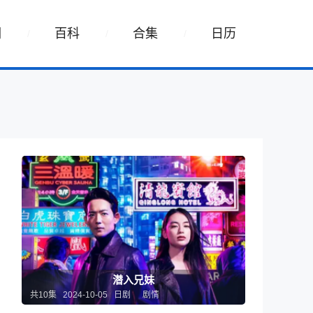
词
百科
合集
日历
骗
潜入兄妹
共10集 2024-10-05 日剧
剧情