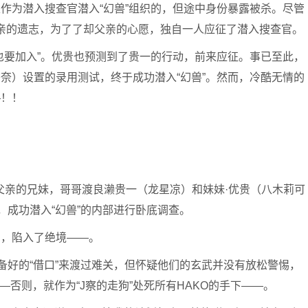
作为潜入搜查官潜入“幻兽”组织的，但途中身份暴露被杀。尽管
亲的遗志，为了了却父亲的心愿，独自一人应征了潜入搜查官。
也要加入”。优贵也预测到了贵一的行动，前来应征。事已至此，
奈）设置的录用测试，终于成功潜入“幻兽”。然而，冷酷无情的
—！！
去父亲的兄妹，哥哥渡良濑贵一（龙星凉）和妹妹·优贵（八木莉可
，成功潜入“幻兽”的内部进行卧底调查。
穿，陷入了绝境——。
备好的“借口”来渡过难关，但怀疑他们的玄武并没有放松警惕，
——否则，就作为“J察的走狗”处死所有HAKO的手下——。