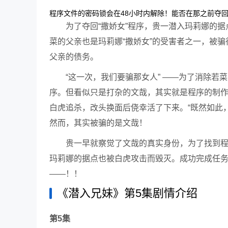
程序文件的密码锁会在48小时内解除！能否在那之前夺
为了夺回“撒娇女”程序，贵一潜入玛莉娜的据
菜的父亲也是玛莉娜“撒娇女”的受害者之一，被
父亲的债务。
“这一次，我们要骗那女人” ——为了消除
序。但看似只是打杂的文哉，其实就是程序的制
白虎追杀，改头换面后侥幸活了下来。“既然如此
然而，其实被骗的是文哉！
贵一早就察觉了文哉的真实身份，为了找到
玛莉娜的据点也被白虎攻击而毁灭。成功完成任
——！！
《潜入兄妹》第5集剧情介绍
第5集