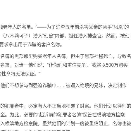
有钱老年人的名单。”——为了追查五年前杀害父亲的凶手“凤凰”的
（八木莉可子）潜入“幻兽”内部，担任潜入搜查官。然而，被幻
被要求拿出用于诈骗的客户名簿。
有名簿的黑部那里购买老年人名簿，但由于黑部神秘死亡，导致
簿，对贵一他们说：“让你们和重信竞争，‘我将以500万购买
的性命将无法保证。”
，他们不想参与到强迫诈骗中……被逼入绝境的兄妹，决定制作
诉的犯罪者中，必定有人不正当地积累了财富。他们计划以律师
金。为此，必要的“起诉前的犯罪者名簿”保管在横滨地方检察
潜入横滨地方检察院。虽然他们的计划一度被重信阻止，名簿也