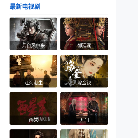
最新电视剧
兵自风中来
御廷谣
母
优
江海潮生
嫁金钗
醒来
九门