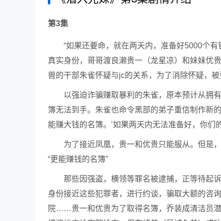
第3集
“如果还要命，就在两天内，准备好5000个
真实身份，哥哥渡良濑贵一（龙星凉）和妹妹优贵
兽的干部朱雀怀疑与jc的关系，为了消除怀疑，
以强迫诈骗赚取暴利的朱雀，原本预计从拥
簿无法到手。朱雀也命令黑部的弟子重信制作新的名
能赚大钱的名簿。’如果两天内无法准备好，你们
为了接近凤凰，贵一和优贵只能服从。但是
“更能赚钱的名簿”
那些因强盗，横领等罪名被逮捕，正等待起
身份接近这些犯罪者，进行约谈，骗取大额的咨询
院……贵一和优贵为了取得名簿，乔装成清洁员