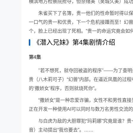
横滨地方检察院抢夺，但奈绪美（吴城久美）成
朱雀买下了名簿，贵一他们的性命暂时得以
一口气的贵一和优贵，下一个危机接踵而至！幻兽
个，脸上已经出现了死相。”贵一的命运究竟会如
《潜入兄妹》第4集剧情介绍
第4集
"若不想死，就夺回被盗的程序"——为了查
贵（八木莉可子）“幻兽”内部。在逼近凤凰的过
的‘撒娇女’程序，否则就烧死你”。
“撒娇女”是一种恋爱诈骗，女性不和男性直
正在开发一种使用AI可以同时与数万名男性交流
与白虎为敌的大胆罪犯“玛莉娜”究竟是谁？贵
音）主动提出“我也要去”。……