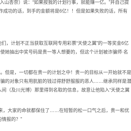
（入山杏奈）说：“如果按我的计划行事，就能赚一亿。”并自己提
欺诈成功的话，到手的金额将是6亿！！但是如果失败的话，所有
他们，计划不正当获取互联网专用彩票“天使之翼”的一等奖金6亿
使她抽出中奖号码是贵一等人想要的，但这个计划被诈骗师·名
成。但是，一切都在贵一的计划之中！贵一的目标从一开始就不
欺骗的对象只有用肮脏的钱过得舒舒服服的恶人……继承同样是
入间（及川光博）那里得到名取的信息，故意让他陷入“天使之翼
来，大家的命就都保住了……在短暂的松一口气之后，贵一和优
情报的？”