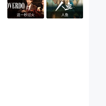
这一秒过火
人鱼