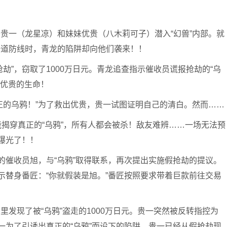
贵一（龙星凉）和妹妹优贵（八木莉可子）潜入“幻兽”内部。就
一道防线时，青龙的陷阱却向他们袭来！！
劫”，窃取了1000万日元。青龙追查指示催收员谎报抢劫的“乌
走优贵的生命！
正的乌鸦！”为了救出优贵，贵一试图证明自己的清白。然而……
能揭穿真正的“乌鸦”，所有人都会被杀！敌友难辨……一场无法预
曝光了！！
的催收员旭，与“乌鸦”取得联系，再次提出实施假抢劫的提议。
示替身番匠：“你就假装是旭。”番匠按照要求带着巨款前往交易
发现了被“乌鸦”盗走的1000万日元。贵一突然被反转指控为
一为了引诱出真正的“乌鸦”而设下的陷阱。贵一已经从假抢劫现