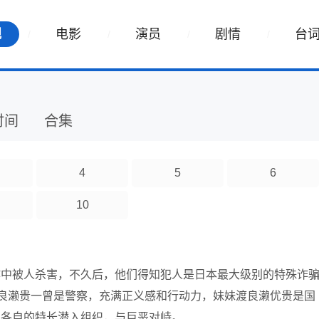
视
电影
演员
剧情
台
时间
合集
4
5
6
10
作中被人杀害，不久后，他们得知犯人是日本最大级别的特殊诈
渡良濑贵一曾是警察，充满正义感和行动力，妹妹渡良濑优贵是国
用各自的特长潜入组织，与巨恶对峙。