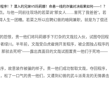
回程序！？潜入的兄妹VS玛莉娜！命悬一线的诈骗对决结果如何——！？
点。与他一同前往现场的若菜说“那女人……害死了我爸爸”。若
骗得人生一团糟。若菜之所以应聘幻兽的暗网兼职，就是为了偿还
若菜的怨恨，贵一他们将玛莉娜手下打杂的文哉拉入伙，试图夺回程
作者绿川。半年前，文哉受白虎雇佣开发程序，被企图独占程序
，那就去死吧”——露出真面目的文哉试图置贵一他们于死地——
程序，故意装作被骗的样子。贵一他们成功智取文哉，夺回程序
务，松了一口气的贵一他们，又遭到幻兽的武斗派青龙的无情袭