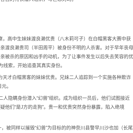
察，高中生妹妹渡良濑优贵（八木莉可子）在白帽黑客大赛中获
父亲渡良濑贵司（半田周平）被身份不明的人杀害。对于早年丧
父亲被杀的原因和凶手的动机，为了让事件发生以后失去笑容的
身为线索，开始追查其真实身份。
为天才白帽黑客的妹妹优贵。兄妹二人追踪到一个实施各种欺诈
日元。
二人隐瞒身份潜入“幻兽”组织。成为组织一员后，他们试图接近
疑他们“是J方的走狗”。贵一和优贵突然身份暴露，陷入绝境
贵一，被同样以摧毁“幻兽”为目标的的神奈川县警早川沙也加（长尾