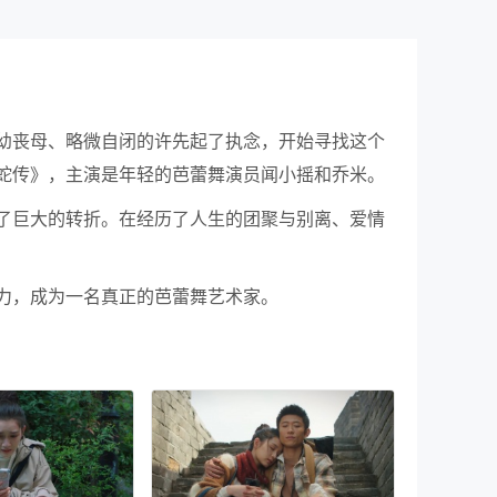
幼丧母、略微自闭的许先起了执念，开始寻找这个
蛇传》，主演是年轻的芭蕾舞演员闻小摇和乔米。
了巨大的转折。在经历了人生的团聚与别离、爱情
力，成为一名真正的芭蕾舞艺术家。