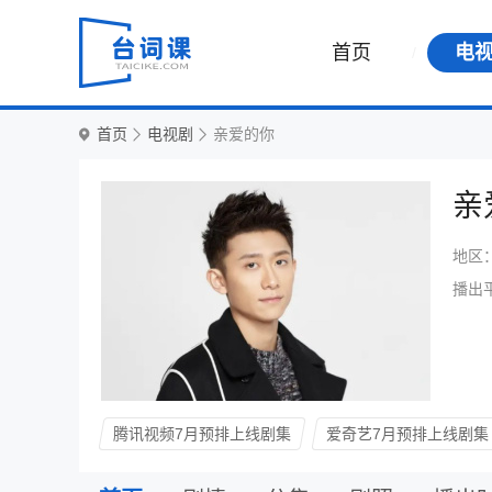
首页
电
首页
电视剧
亲爱的你
亲
地区
播出
腾讯视频7月预排上线剧集
爱奇艺7月预排上线剧集