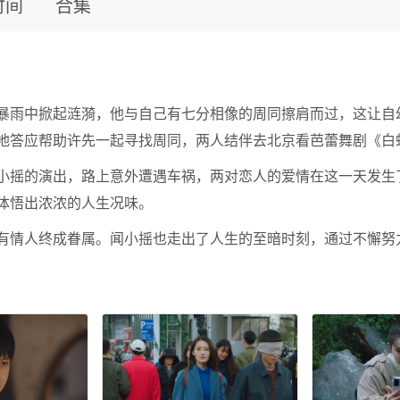
时间
合集
暴雨中掀起涟漪，他与自己有七分相像的周同擦肩而过，这让自
地答应帮助许先一起寻找周同，两人结伴去北京看芭蕾舞剧《白
小摇的演出，路上意外遭遇车祸，两对恋人的爱情在这一天发生
体悟出浓浓的人生况味。
有情人终成眷属。闻小摇也走出了人生的至暗时刻，通过不懈努