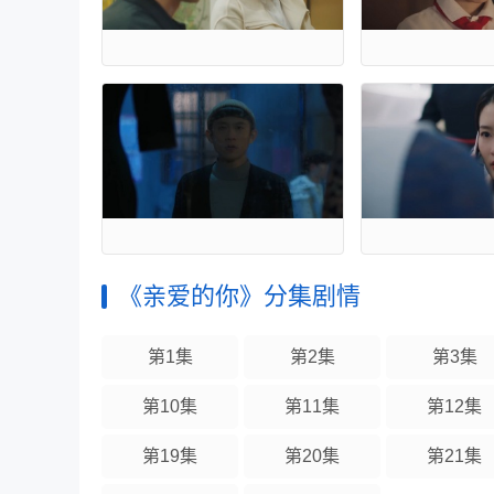
《亲爱的你》分集剧情
第1集
第2集
第3集
第10集
第11集
第12集
第19集
第20集
第21集