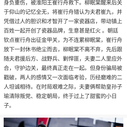
身负重伤，被淮阳王崔行舟救下。柳眠棠醒来后关
于仰山的记忆全无，将崔行舟错认为夫君崔九，并
凭借过人的胆识和才智开了一家瓷器店，带动镇上
百姓一起开创了瓷器品牌，生意甚是红火 。朝廷
钦点崔行舟出征金甲关，为不连累柳眠棠，崔行舟
放下一封休书绝尘而去，柳眠棠不离不弃，先后跟
随夫君援后方、战野兵、剿悍匪，夫妻二人里应外
合，守护边关，最终真正走在一起。但身份骗局被
戳破，两人的感情又一次面临考验，历经磨难的二
人坦诚相待。在时局艰难之际，夫妻俩帮助皇孙子
瑜清除叛党、稳定朝局，终于过上了甜蜜的小日
子。