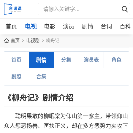
首页
电视
电影
演员
剧情
台词
百科
首页
电视剧
柳舟记
首页
剧情
分集
演员表
角色
剧照
合集
《柳舟记》剧情介绍
聪明果敢的柳眠棠为仰山第一寨主，带领仰山
众人惩恶扬善、匡扶正义，却在多方恶势力夹攻下