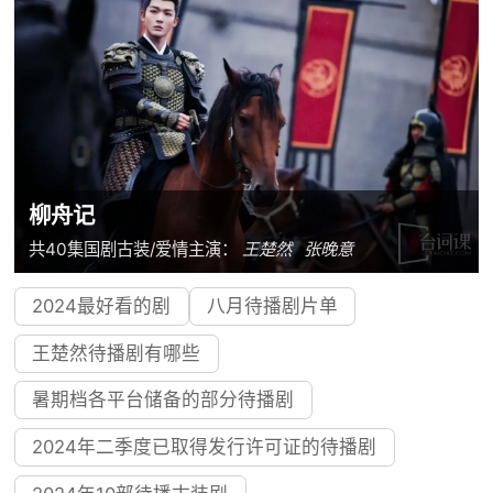
柳舟记
共40集
国剧
古装/爱情
主演：
王楚然
张晚意
2024最好看的剧
八月待播剧片单
王楚然待播剧有哪些
暑期档各平台储备的部分待播剧
2024年二季度已取得发行许可证的待播剧