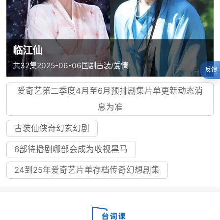
临江仙
共32集
2025-06-06
国剧
古装/爱情
反馈
爱奇艺第二季度4月至6月预排剧集片单更新动态消
息为准
古装仙侠奇幻玄幻剧
6部待播剧哪部会成为收视黑马
24到25年爱奇艺片单存档传奇幻想剧集