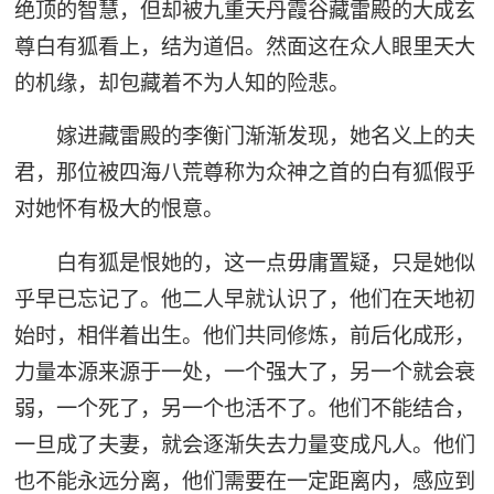
绝顶的智慧，但却被九重天丹霞谷藏雷殿的大成玄
尊白有狐看上，结为道侣。然面这在众人眼里天大
的机缘，却包藏着不为人知的险悲。
嫁进藏雷殿的李衡门渐渐发现，她名义上的夫
君，那位被四海八荒尊称为众神之首的白有狐假乎
对她怀有极大的恨意。
白有狐是恨她的，这一点毋庸置疑，只是她似
乎早已忘记了。他二人早就认识了，他们在天地初
始时，相伴着出生。他们共同修炼，前后化成形，
力量本源来源于一处，一个强大了，另一个就会衰
弱，一个死了，另一个也活不了。他们不能结合，
一旦成了夫妻，就会逐渐失去力量变成凡人。他们
也不能永远分离，他们需要在一定距离内，感应到