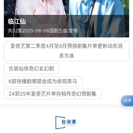
临江仙
共32集
2025-06-06
国剧
古装/爱情
爱奇艺第二季度4月至6月预排剧集片单更新动态消
息为准
古装仙侠奇幻玄幻剧
6部待播剧哪部会成为收视黑马
24到25年爱奇艺片单存档传奇幻想剧集
反馈