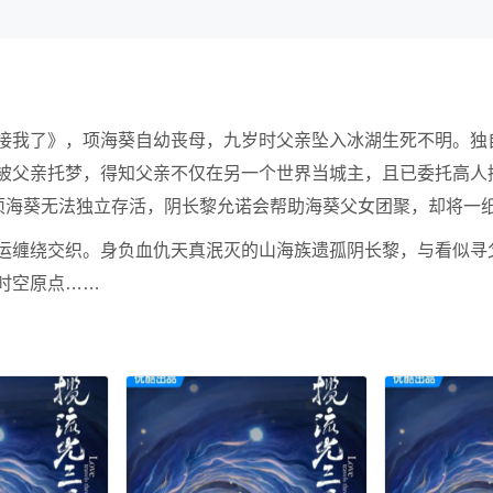
接我了》，项海葵自幼丧母，九岁时父亲坠入冰湖生死不明。独
被父亲托梦，得知父亲不仅在另一个世界当城主，且已委托高人
的项海葵无法独立存活，阴长黎允诺会帮助海葵父女团聚，却将一
运缠绕交织。身负血仇天真泯灭的山海族遗孤阴长黎，与看似寻父
时空原点……