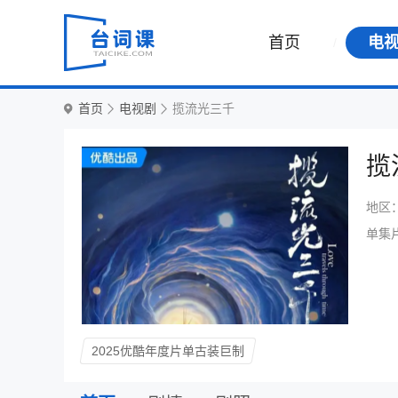
首页
电
首页
电视剧
揽流光三千
揽
地区
单集
2025优酷年度片单古装巨制