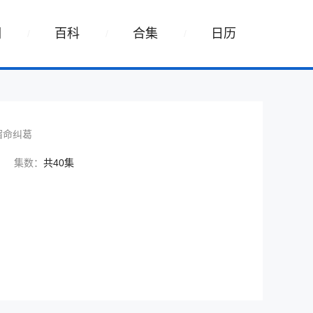
词
百科
合集
日历
宿命纠葛
集数：
共40集