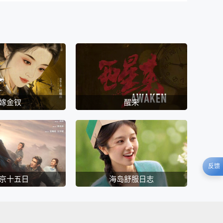
嫁金钗
醒来
反馈
京十五日
海岛舒服日志