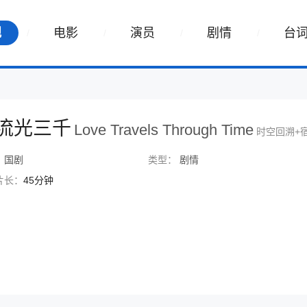
视
电影
演员
剧情
台
流光三千
Love Travels Through Time
时空回溯+
：
国剧
类型：
剧情
片长：
45分钟