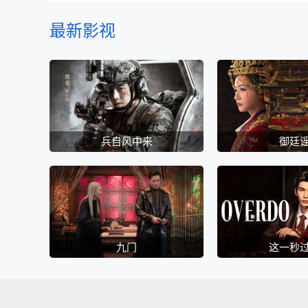
最新影视
兵自风中来
御廷
九门
这一秒