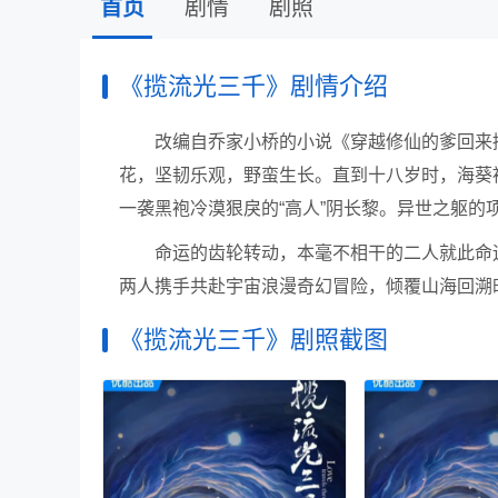
首页
剧情
剧照
《揽流光三千》剧情介绍
改编自乔家小桥的小说《穿越修仙的爹回来
花，坚韧乐观，野蛮生长。直到十八岁时，海葵
一袭黑袍冷漠狠戾的“高人”阴长黎。异世之躯
命运的齿轮转动，本毫不相干的二人就此命
两人携手共赴宇宙浪漫奇幻冒险，倾覆山海回溯
《揽流光三千》剧照截图