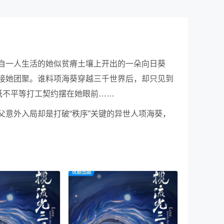
自一人生活的她似贫瘠土壤上开出的一朵向日葵
接她团聚。谁料项海葵穿越三千世界后，却只见到
纸不平等打工契约摆在她眼前……
意外入局却是打破“秩序”关键的异世人项海葵，