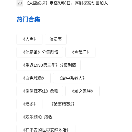
《大唐妖探》定档8月8日，喜剧探案动画加入
20
暑期档
热门合集
《人鱼》
演员表
《他是谁》分集剧情
《宣武门》
《重返1993第三季》分集剧情
《白色城堡》
《雾中系铃人》
《偷偷藏不住》桑稚
《龙之家族》
《燃冬》
《破事精英2》
《欢乐颂4》戚牧
《在不安的世界安静地活》