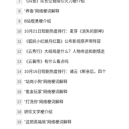
《抖音》队长让我吸引火力梗介绍
7
“养鱼”网络梗词解释
8
B站棍勇梗介绍
9
10月21日短剧热度排行：麦芽《消失的厨神》
10
登顶第一
《狐妖小红娘月红篇》公布影视原声带阵容
11
《云秀行》大结局是什么？人物命运和剧情走
12
向预测
《云襄传》有什么看点吗
13
10月16日短剧热度排行：诸云《断亲后，四个
14
姐姐跪求我回家》登顶第一
“站岗小狗”网络梗词解释
15
“氪金玩家”网络梗词解释
16
“打洗你”网络梗词解释
17
妍珍文学梗介绍
18
“这把高端局”网络梗词解释
19