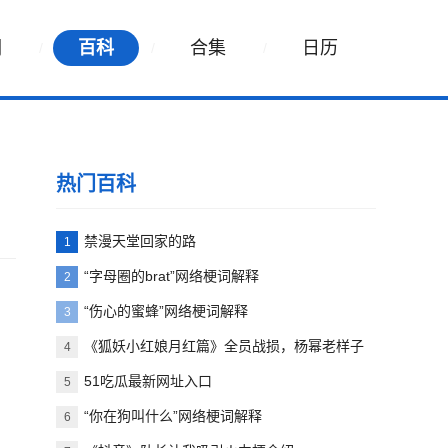
词
百科
合集
日历
热门百科
禁漫天堂回家的路
1
“字母圈的brat”网络梗词解释
2
》
“伤心的蜜蜂”网络梗词解释
3
《狐妖小红娘月红篇》全员战损，杨幂老样子
4
51吃瓜最新网址入口
5
“你在狗叫什么”网络梗词解释
6