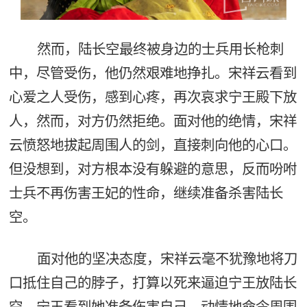
然而，陆长空最终被身边的士兵用长枪刺
中，尽管受伤，他仍然艰难地挣扎。宋祥云看到
心爱之人受伤，感到心疼，再次哀求宁王殿下放
人，然而，对方仍然拒绝。面对他的绝情，宋祥
云愤怒地拔起周围人的剑，直接刺向他的心口。
但没想到，对方根本没有躲避的意思，反而吩咐
士兵不再伤害王妃的性命，继续准备杀害陆长
空。
面对他的坚决态度，宋祥云毫不犹豫地将刀
口抵住自己的脖子，打算以死来逼迫宁王放陆长
空。宁王看到她准备伤害自己，动情地命令周围