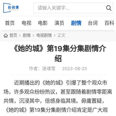
首页
电视
电影
演员
剧情
台词
百科
首页
剧情
电视剧情
正文
《她的城》第19集分集剧情介
绍
作者：迷魂雪
2023-08-25
近期播出的《她的城》引爆了整个观众市
场，许多观众纷纷热议，甚至跟随着剧情零距离
共情，沉浸其中，倍感身临其境。毋庸置疑，
《她的城》第19集分集剧情介绍肯定是广大观