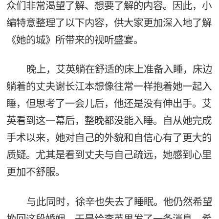
众们非常渴望了解、想要了解的内容。因此，小
编特意整理了以下内容，供大家更加深入地了解
《她的城》所带来的视听盛宴。
晚上，艾英躺在舒适的床上准备入睡，床边
躺着的丈夫谢长江本想像往常一样抱着她一起入
睡，但思考了一会儿后，他还是没有伸出手。艾
英看到这一幕后，整晚都没能入睡。自从她完成
手术以来，她对自己的外貌和自信心有了更大的
质疑。尤其是看到丈夫与自己疏远，她感到心里
更加不舒服。
与此同时，徐辛也失去了睡眠。他仍然希望
挽回这段婚姻，于是给李英男发了一条消息，希