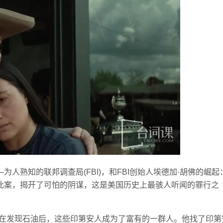
人熟知的联邦调查局(FBI)，和FBI创始人埃德加·胡佛的崛起
此案，揭开了可怕的阴谋，这是美国历史上最骇人听闻的罪行之
，在发现石油后，这些印第安人成为了富有的一群人。他找了印第