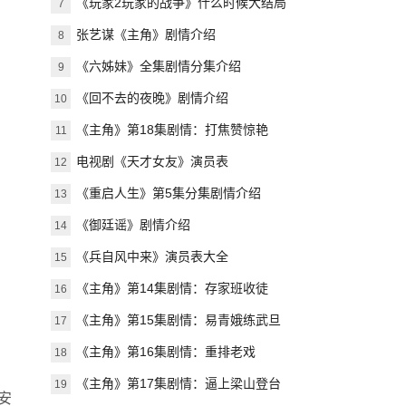
《玩家2玩家的战争》什么时候大结局
7
张艺谋《主角》剧情介绍
8
《六姊妹》全集剧情分集介绍
9
《回不去的夜晚》剧情介绍
10
《主角》第18集剧情：打焦赞惊艳
11
电视剧《天才女友》演员表
12
《重启人生》第5集分集剧情介绍
13
《御廷谣》剧情介绍
14
《兵自风中来》演员表大全
15
《主角》第14集剧情：存家班收徒
16
：
《主角》第15集剧情：易青娥练武旦
17
《主角》第16集剧情：重排老戏
18
《主角》第17集剧情：逼上梁山登台
19
安