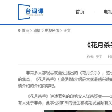
首页
电
首页
剧情
电视剧情
正文
《花月杀
作者：圣子
时间
非常多人都很喜欢最近播出的《花月杀手》，这
的焦点，《花月杀手》电影剧情介绍是大家最感兴趣
情介绍的介绍内容吧。
《花月杀手》讲述著名的印第安人谋杀疑案——1
有人死于非命，此事也和FBI的诞生和初期发展颇有