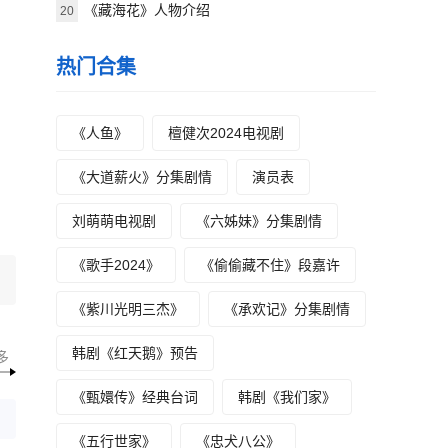
《藏海花》人物介绍
20
热门合集
，
《人鱼》
檀健次2024电视剧
《大道薪火》分集剧情
演员表
刘萌萌电视剧
《六姊妹》分集剧情
《歌手2024》
《偷偷藏不住》段嘉许
《紫川光明三杰》
《承欢记》分集剧情
韩剧《红天鹅》预告
多
《甄嬛传》经典台词
韩剧《我们家》
《五行世家》
《忠犬八公》