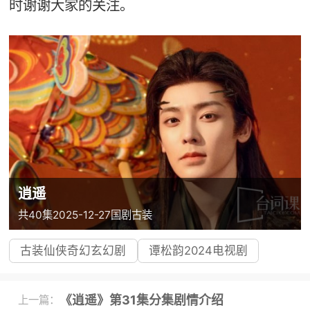
时谢谢大家的关注。
逍遥
共40集
2025-12-27
国剧
古装
古装仙侠奇幻玄幻剧
谭松韵2024电视剧
《逍遥》第31集分集剧情介绍
上一篇：