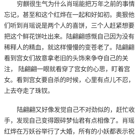
穷麒很生气为什么肖瑶能把万年之前的事情
忘记，甚至和这个红烨在一起和好如初。奥狠他
们听到肖瑶说是两个人的喜饼，三个人赶紧想要
把这个鲜花饼吐出来。陆翩翩感慨自己因为没有
稀释人的精血，就这样慢慢的变苍老了。陆翩翩
看到宫女们故意拿老旧的头饰来争夺自己的关
注， 陆翩翩一眼就看穿了宫女的心思，盯着宫
女。看到宫女要自杀的时候，心里有点儿不忍，
上去夺走了珠钗。
陆翩翩又好像发觉自己不对劲似的，赶忙收
手，发现自己变得跟碎梦仙君有点相像了。肖瑶
红烨在万妖谷举行了大婚，所有的小妖都表示祝