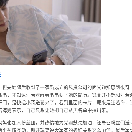
白
，但是她随后收到了一家新成立的风投公司的面试通知感到很奇
晶晶，才知道汪若海缠着晶晶要了她的简历。钱菲并不想和汪若
开门，是快递小哥送花来了，看到里面的卡片，原来是汪若海，
若海则表示，自己只想让她把自己从黑名单中拉出来。
妈妈也加入粉丝团，并热情地为党羽鼓劲加油，还号召粉丝们送
两个热情互动，都开玩笑说大军家的婆媳关系这么融洽，最后军