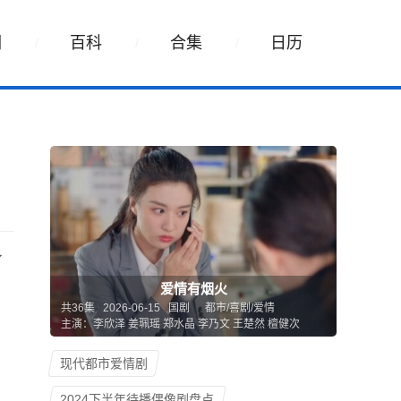
词
百科
合集
日历
了
爱情有烟火
共36集 2026-06-15 国剧
都市/喜剧/爱情
主演：李欣泽 姜珮瑶 郑水晶 李乃文 王楚然 檀健次
现代都市爱情剧
2024下半年待播偶像剧盘点