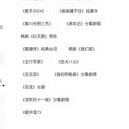
《歌手2024》
《偷偷藏不住》段嘉许
《紫川光明三杰》
《承欢记》分集剧情
和
韩剧《红天鹅》预告
《甄嬛传》经典台词
韩剧《我们家》
《五行世家》
《忠犬八公》
《念无双》
《我的阿勒泰》分集剧情
多
《花戎》炎越
《消失的十一层》分集剧情
《碟中谍7》