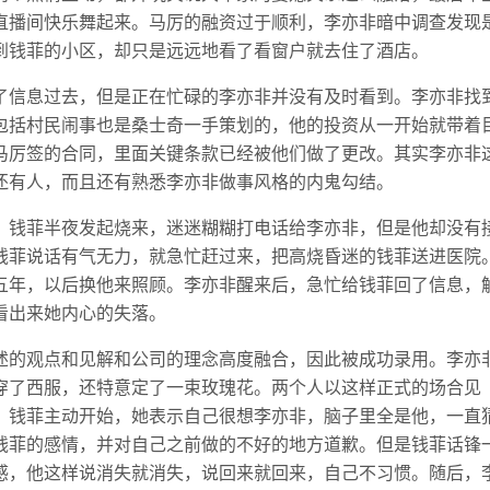
直播间快乐舞起来。马厉的融资过于顺利，李亦非暗中调查发现
到钱菲的小区，却只是远远地看了看窗户就去住了酒店。
了信息过去，但是正在忙碌的李亦非并没有及时看到。李亦非找
包括村民闹事也是桑士奇一手策划的，他的投资从一开始就带着
马厉签的合同，里面关键条款已经被他们做了更改。其实李亦非
还有人，而且还有熟悉李亦非做事风格的内鬼勾结。
，钱菲半夜发起烧来，迷迷糊糊打电话给李亦非，但是他却没有
钱菲说话有气无力，就急忙赶过来，把高烧昏迷的钱菲送进医院
五年，以后换他来照顾。李亦非醒来后，急忙给钱菲回了信息，
看出来她内心的失落。
述的观点和见解和公司的理念高度融合，因此被成功录用。李亦
穿了西服，还特意定了一束玫瑰花。两个人以这样正式的场合见
。钱菲主动开始，她表示自己很想李亦非，脑子里全是他，一直
钱菲的感情，并对自己之前做的不好的地方道歉。但是钱菲话锋
感，他这样说消失就消失，说回来就回来，自己不习惯。随后，