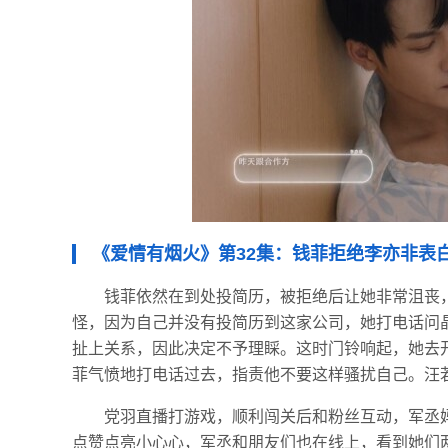
《爱情有烟火》第32集：钱菲拒绝李亦非表
钱菲依然在到处投简历，被拒绝后让她非常沮丧
怪，因为自己并没有投简历到这家公司，她打电话问
扯上关系，因此决定不予理睬。这时门铃响起，她去
菲气愤地打电话过去，指责他不要这样骚扰自己。汪
党羽直播打游戏，顺利闯关后和粉丝互动，军丞
点赞点亮小心心，军丞和朋友们也在线上，看到她们