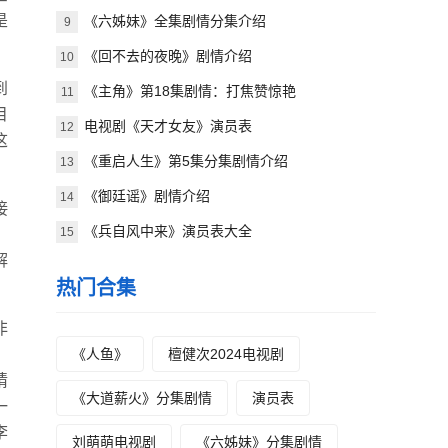
是
《六姊妹》全集剧情分集介绍
9
《回不去的夜晚》剧情介绍
10
到
《主角》第18集剧情：打焦赞惊艳
11
目
电视剧《天才女友》演员表
12
这
《重启人生》第5集分集剧情介绍
13
《御廷谣》剧情介绍
14
接
《兵自风中来》演员表大全
15
。
解
热门合集
非
《人鱼》
檀健次2024电视剧
猜
《大道薪火》分集剧情
演员表
一
李
刘萌萌电视剧
《六姊妹》分集剧情