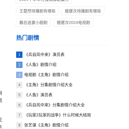
王楚然待播剧有哪些
檀健次待播剧有哪些
霸总追妻小甜剧
檀健次2024电视剧
热门剧情
《兵自风中来》演员表
1
《人鱼》剧情介绍
2
电视剧《主角》剧情介绍
3
《主角》分集剧情介绍大全
4
海
《人鱼》演员表
5
钱
《兵自风中来》分集剧情介绍大全
6
《玩家2玩家的战争》什么时候大结局
7
花
张艺谋《主角》剧情介绍
8
丞