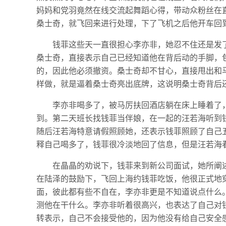
妈妈和党羽竟然在线交流起舞蹈心得，带动众粉丝在
桑士奇，就飞回来进行处理，下了飞机之后他开车回
钱菲这些天一直很担心李亦非，她忍不住还是发
桑士奇，直接表示自己已经知道他在背后动的手脚，
的，因此他必须撤资。桑士奇却不甘心，直接甩出和
样做，就是逼着桑士奇亮出底牌，这说明桑士奇背后
李亦非喝多了，被马厉扶回酒店躺在床上睡着了
到。第二天班长找钱菲当伴娘，在一起的汪若海听到
随后汪若海特意请假照顾她，还表示钱菲照顾了自己
释自己喝多了，钱菲很冷淡地回了信息，但是汪若海
在晶晶的劝说下，钱菲来到新公司面试，她所阐
在陆泽的鼓励下，飞回上海约钱菲吃饭，他很正式地
面，彼此都有些不自在，李亦非更是不知道说点什么
测他在干什么。李亦非听着很高兴，也表达了自己对
转表示，自己不会接受他的，因为他没有给自己安全